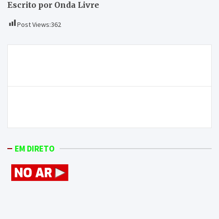
Escrito por Onda Livre
Post Views:
362
Navegação
Sport Clube Mirandela pretende vincar cada vez
de
mais a liderança
artigos
Câmara Municipal revela amortização da dívida em
1,5 milhões de euros
EM DIRETO