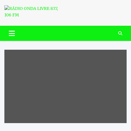
Skip
to
content
RÁDIO ONDA LIVRE 87.7, 106
FM