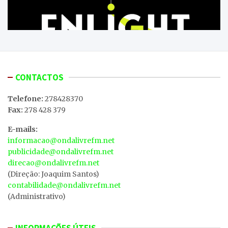
CONTACTOS
Telefone:
278428370
Fax:
278 428 379
E-mails:
informacao@ondalivrefm.net
publicidade@ondalivrefm.net
direcao@ondalivrefm.net
(Direção: Joaquim Santos)
contabilidade@ondalivrefm.net
(Administrativo)
INFORMAÇÕES ÚTEIS