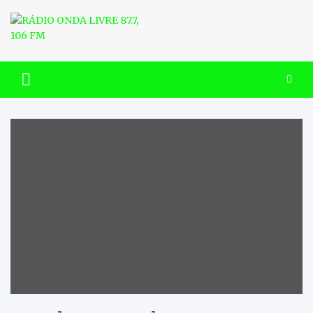
Skip
to
content
RÁDIO ONDA LIVRE 87.7, 106
FM