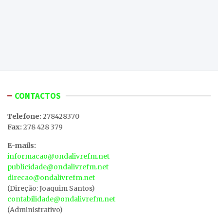
CONTACTOS
Telefone:
278428370
Fax:
278 428 379
E-mails:
informacao@ondalivrefm.net
publicidade@ondalivrefm.net
direcao@ondalivrefm.net
(Direção: Joaquim Santos)
contabilidade@ondalivrefm.net
(Administrativo)