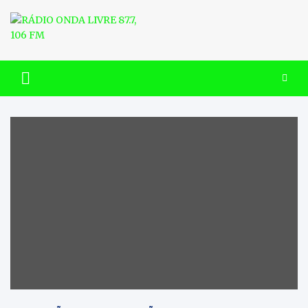
Skip
to
content
RÁDIO ONDA LIVRE 87.7, 106
FM