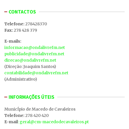
CONTACTOS
Telefone:
278428370
Fax:
278 428 379
E-mails:
informacao@ondalivrefm.net
publicidade@ondalivrefm.net
direcao@ondalivrefm.net
(Direção: Joaquim Santos)
contabilidade@ondalivrefm.net
(Administrativo)
INFORMAÇÕES ÚTEIS
MunicÍpio de Macedo de Cavaleiros
Telefone:
278 420 420
E-mail
: geral@cm-macedodecavaleiros.pt