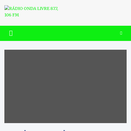
Skip
to
content
RÁDIO ONDA LIVRE 87.7, 106
FM