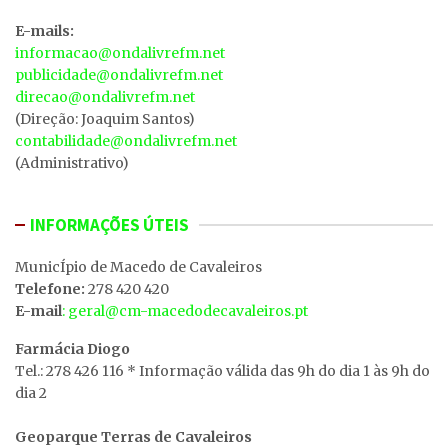
E-mails:
informacao@ondalivrefm.net
publicidade@ondalivrefm.net
direcao@ondalivrefm.net
(Direção: Joaquim Santos)
contabilidade@ondalivrefm.net
(Administrativo)
INFORMAÇÕES ÚTEIS
MunicÍpio de Macedo de Cavaleiros
Telefone:
278 420 420
E-mail
: geral@cm-macedodecavaleiros.pt
Farmácia Diogo
Tel.: 278 426 116 * Informação válida das 9h do dia 1 às 9h do
dia 2
Geoparque Terras de Cavaleiros