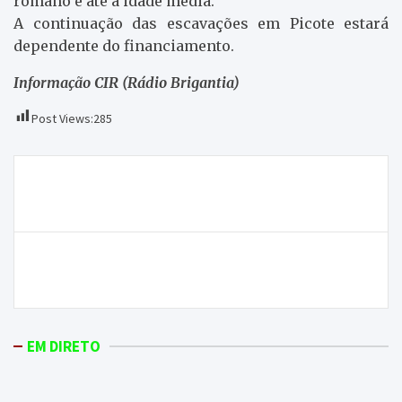
romano e até à idade média.
A continuação das escavações em Picote estará
dependente do financiamento.
Informação CIR (Rádio Brigantia)
Post Views:
285
Navegação
Volta a Portugal em Bicicleta passa amanhã em
de
Macedo
artigos
Benefício da vindima de Vinho do Porto fixado em
111 mil pipas
EM DIRETO