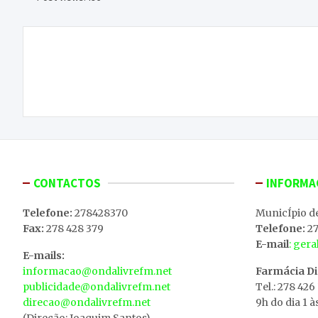
Navegação
Associação de Desportos de Combate de Macedo
de
de Cavaleiros compete com 9 atletas na Taça de
Portugal
artigos
CONTACTOS
INFORMA
Telefone:
278428370
MunicÍpio d
Fax:
278 428 379
Telefone:
27
E-mail
: ger
E-mails:
informacao@ondalivrefm.net
Farmácia D
publicidade@ondalivrefm.net
Tel.: 278 426
direcao@ondalivrefm.net
9h do dia 1 à
(Direção: Joaquim Santos)