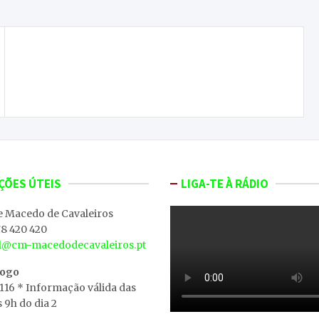
Atualização: Café e quiosque assaltados na
madrugada
ÇÕES ÚTEIS
LIGA-TE À RÁDIO
e Macedo de Cavaleiros
8 420 420
al@cm-macedodecavaleiros.pt
iogo
 116 * Informação válida das
s 9h do dia 2