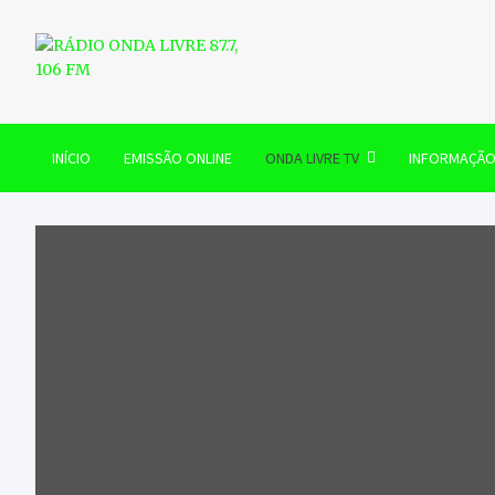
Skip
to
content
RÁDIO ONDA LIVRE 87.7, 
INÍCIO
EMISSÃO ONLINE
ONDA LIVRE TV
INFORMAÇÃ