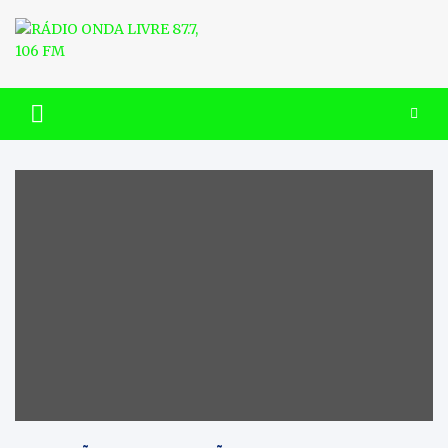
Skip
to
content
RÁDIO ONDA LIVRE 87.7, 106
FM