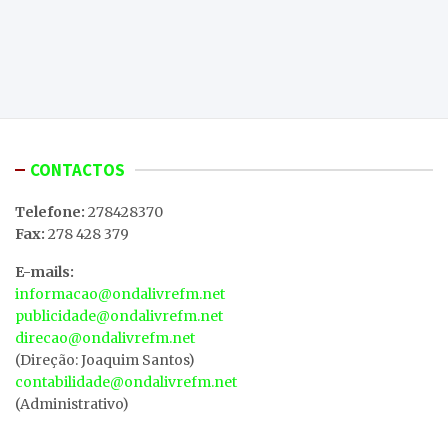
CONTACTOS
Telefone:
278428370
Fax:
278 428 379
E-mails:
informacao@ondalivrefm.net
publicidade@ondalivrefm.net
direcao@ondalivrefm.net
(Direção: Joaquim Santos)
contabilidade@ondalivrefm.net
(Administrativo)