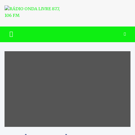
Skip
to
content
RÁDIO ONDA LIVRE 87.7, 106
FM