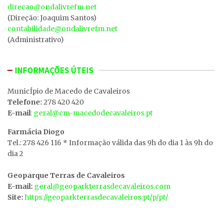
direcao@ondalivrefm.net
(Direção: Joaquim Santos)
contabilidade@ondalivrefm.net
(Administrativo)
INFORMAÇÕES ÚTEIS
MunicÍpio de Macedo de Cavaleiros
Telefone:
278 420 420
E-mail
: geral@cm-macedodecavaleiros.pt
Farmácia Diogo
Tel.: 278 426 116 * Informação válida das 9h do dia 1 às 9h do
dia 2
Geoparque Terras de Cavaleiros
E-mail:
geral@geoparkterrasdecavaleiros.com
Site:
https://geoparkterrasdecavaleiros.pt/p/pt/