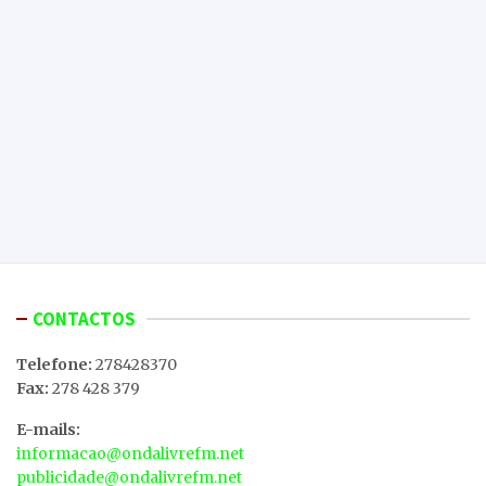
CONTACTOS
Telefone:
278428370
Fax:
278 428 379
E-mails:
informacao@ondalivrefm.net
publicidade@ondalivrefm.net