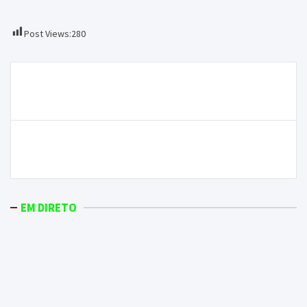
Post Views:
280
Navegação
Resíduos do Complexo do Cachão começam a ser
de
tirados segunda-feira
artigos
Gabinete médico-legal de Chaves já não fecha no
sábado
EM DIRETO