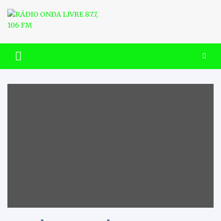
Skip
to
content
RÁDIO ONDA LIVRE 87.7, 106
FM