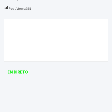
Post Views:
361
Navegação
Foi recuperado material furtado no concelho de
de
Mirandela
artigos
Casa de abrigo para vítimas de violência doméstica
vai começar a ser construída em setembro
EM DIRETO