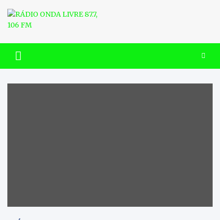
Skip
to
content
RÁDIO ONDA LIVRE 87.7, 106
FM