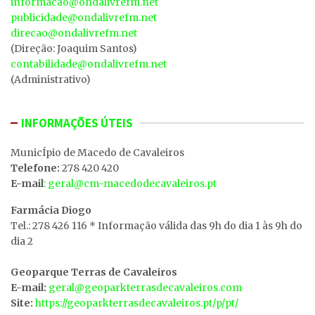
informacao@ondalivrefm.net
publicidade@ondalivrefm.net
direcao@ondalivrefm.net
(Direção: Joaquim Santos)
contabilidade@ondalivrefm.net
(Administrativo)
INFORMAÇÕES ÚTEIS
MunicÍpio de Macedo de Cavaleiros
Telefone:
278 420 420
E-mail
: geral@cm-macedodecavaleiros.pt
Farmácia Diogo
Tel.: 278 426 116 * Informação válida das 9h do dia 1 às 9h do
dia 2
Geoparque Terras de Cavaleiros
E-mail:
geral@geoparkterrasdecavaleiros.com
Site:
https://geoparkterrasdecavaleiros.pt/p/pt/