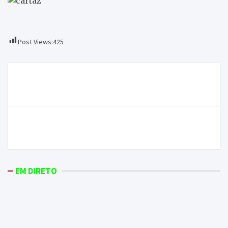
Post Views:
425
Navegação
Cooperativa Agrícola de Macedo espera boa
de
campanha de azeitona
artigos
Encontrados mais de 20 quilos de explosivos em
Macedo de Cavaleiros
EM DIRETO