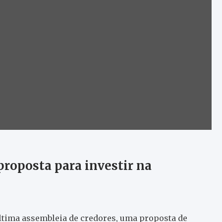
roposta para investir na
ltima assembleia de credores, uma proposta de