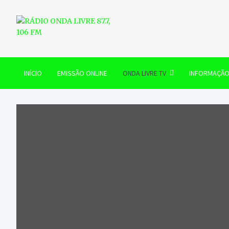
Skip
to
content
RÁDIO ONDA LIVRE 87.7, 
INÍCIO
EMISSÃO ONLINE
ONDA LIVRE TV
INFORMAÇÃ