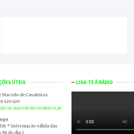
ONDA LIVRE TV – Oitavo aniversário do Núcleo
da Liga dos Combatentes de Macedo de
Cavaleiros
ÇÕES ÚTEIS
LIGA-TE À RÁDIO
e Macedo de Cavaleiros
8 420 420
al@cm-macedodecavaleiros.pt
iogo
 116 * Informação válida das
s 9h do dia 2