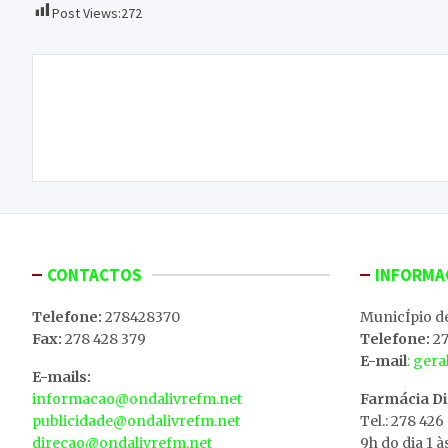
Post Views:
272
Navegação
Cães vadios que atacam animais estão a
de
preocupar população em Terroso (Bragança)
artigos
CONTACTOS
INFORMA
Telefone:
278428370
MunicÍpio d
Fax:
278 428 379
Telefone:
27
E-mail
: ger
E-mails:
informacao@ondalivrefm.net
Farmácia D
publicidade@ondalivrefm.net
Tel.: 278 426
direcao@ondalivrefm.net
9h do dia 1 à