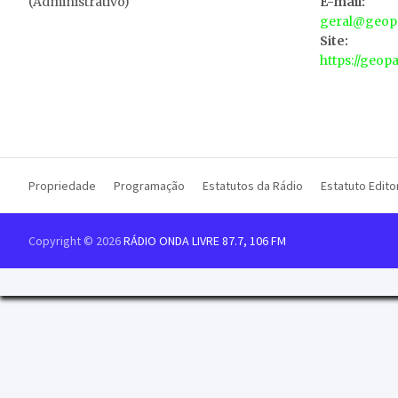
(Administrativo)
E-mail:
geral@geopa
Site:
https://geop
Propriedade
Programação
Estatutos da Rádio
Estatuto Editor
Copyright © 2026
RÁDIO ONDA LIVRE 87.7, 106 FM