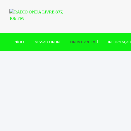
Skip
to
content
RÁDIO ONDA LIVRE 87.7, 
INÍCIO
EMISSÃO ONLINE
ONDA LIVRE TV
INFORMAÇÃ