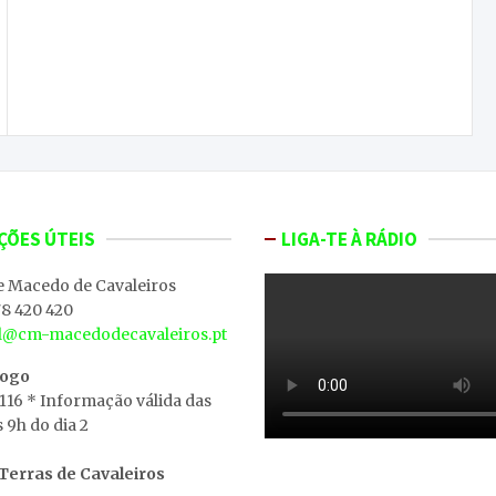
Fuga de gás obriga a evacuar quase 200
crianças em Mirandela
ÇÕES ÚTEIS
LIGA-TE À RÁDIO
e Macedo de Cavaleiros
8 420 420
al@cm-macedodecavaleiros.pt
iogo
 116 * Informação válida das
s 9h do dia 2
erras de Cavaleiros