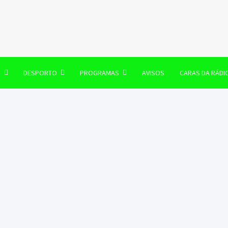
106 FM
O
DESPORTO
PROGRAMAS
AVISOS
CARAS DA RÁDI