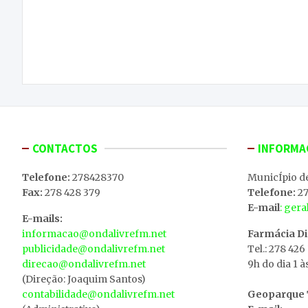
Navegação
Já foram redistribuídos os pelouros de Pedro
de
Mascarenhas pelos três elementos do executivo
com funções permanentes
artigos
CONTACTOS
INFORMA
Telefone:
278428370
MunicÍpio d
Fax:
278 428 379
Telefone:
27
E-mail
: ger
E-mails:
informacao@ondalivrefm.net
Farmácia D
publicidade@ondalivrefm.net
Tel.: 278 426
direcao@ondalivrefm.net
9h do dia 1 à
(Direção: Joaquim Santos)
contabilidade@ondalivrefm.net
Geoparque T