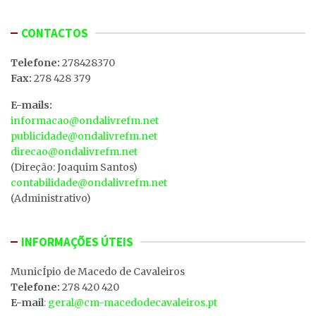
CONTACTOS
Telefone:
278428370
Fax:
278 428 379
E-mails:
informacao@ondalivrefm.net
publicidade@ondalivrefm.net
direcao@ondalivrefm.net
(Direção: Joaquim Santos)
contabilidade@ondalivrefm.net
(Administrativo)
INFORMAÇÕES ÚTEIS
MunicÍpio de Macedo de Cavaleiros
Telefone:
278 420 420
E-mail
: geral@cm-macedodecavaleiros.pt