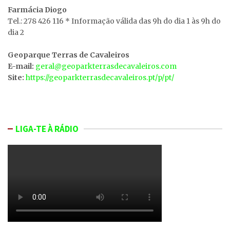
Farmácia Diogo
Tel.: 278 426 116 * Informação válida das 9h do dia 1 às 9h do
dia 2
Geoparque Terras de Cavaleiros
E-mail:
geral@geoparkterrasdecavaleiros.com
Site:
https://geoparkterrasdecavaleiros.pt/p/pt/
LIGA-TE À RÁDIO