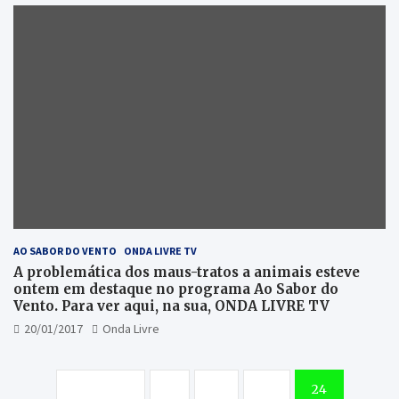
AO SABOR DO VENTO
ONDA LIVRE TV
A problemática dos maus-tratos a animais esteve
ontem em destaque no programa Ao Sabor do
Vento. Para ver aqui, na sua, ONDA LIVRE TV
20/01/2017
Onda Livre
Paginação
Previous
1
…
23
24