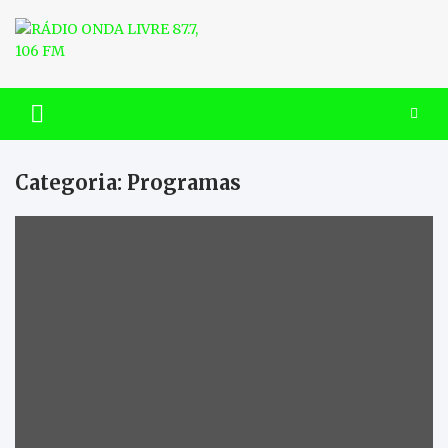
Skip
to
content
RÁDIO ONDA LIVRE 87.7, 106
FM
Categoria:
Programas