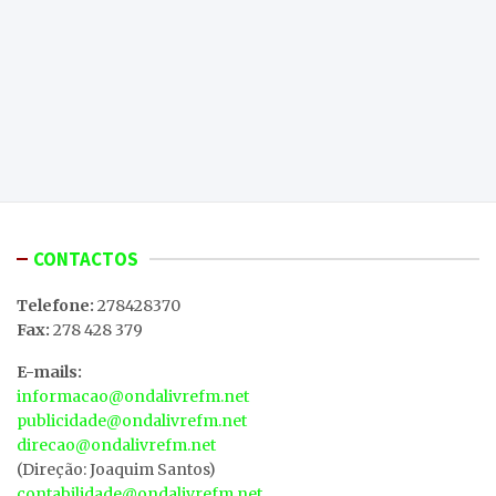
CONTACTOS
Telefone:
278428370
Fax:
278 428 379
E-mails:
informacao@ondalivrefm.net
publicidade@ondalivrefm.net
direcao@ondalivrefm.net
(Direção: Joaquim Santos)
contabilidade@ondalivrefm.net