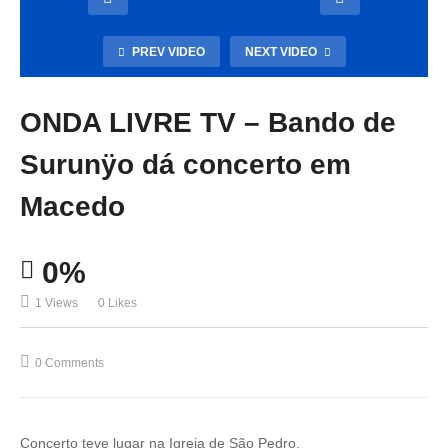
PREV VIDEO
NEXT VIDEO
ONDA LIVRE TV – Bando de
Surunÿo dá concerto em
Macedo
0%
1 Views
0 Likes
0 Comments
Concerto teve lugar na Igreja de São Pedro.