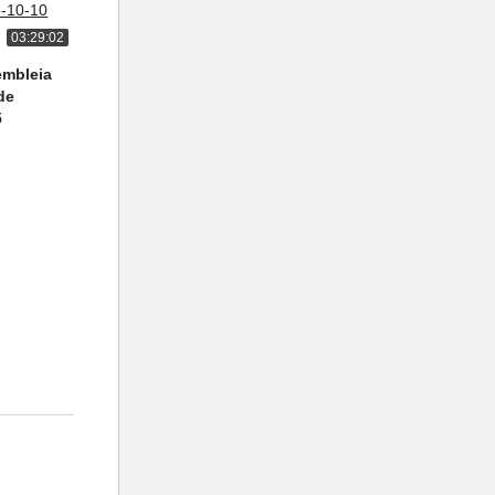
03:29:02
embleia
de
5