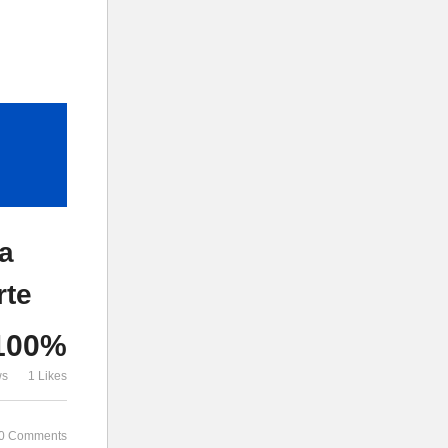
a
rte
100%
ws
1 Likes
0 Comments