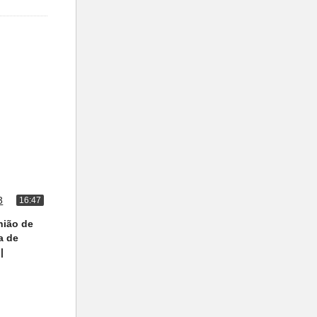
16:47
nião de
a de
|