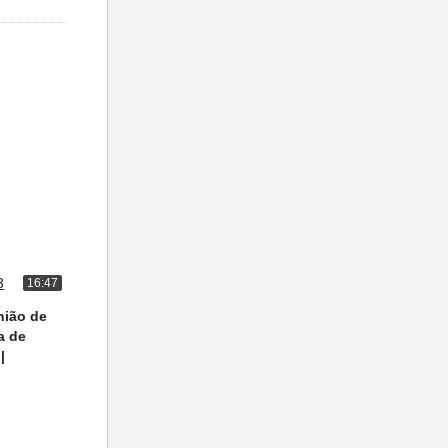
16:47
nião de
a de
|