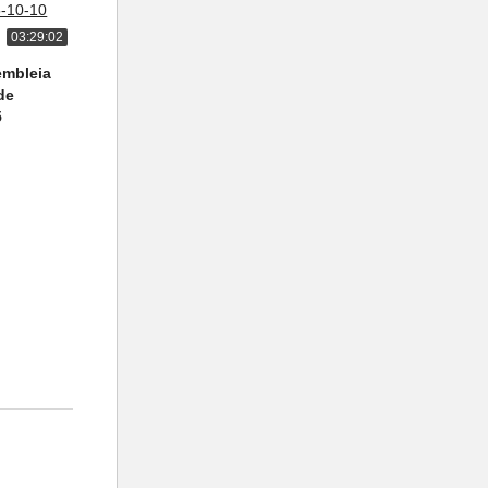
03:29:02
embleia
de
5