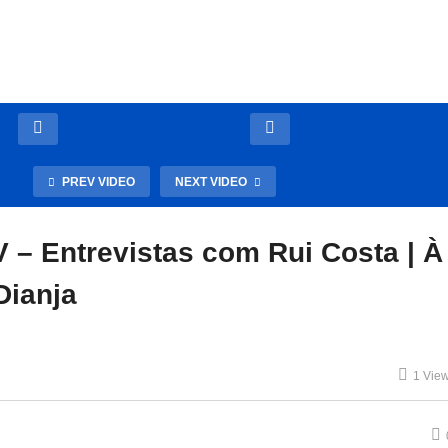
PREV VIDEO
NEXT VIDEO
– Entrevistas com Rui Costa | À
Dianja
1 Vie