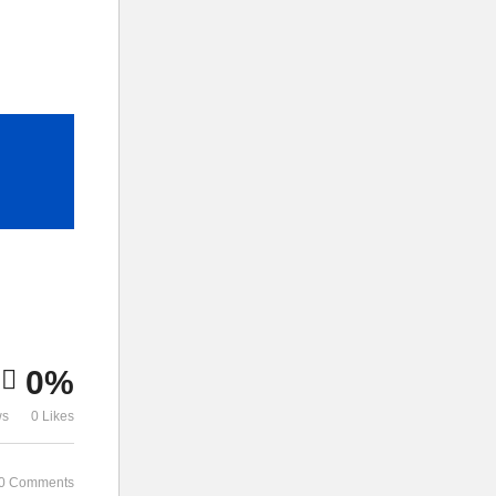
0%
ws
0 Likes
0 Comments