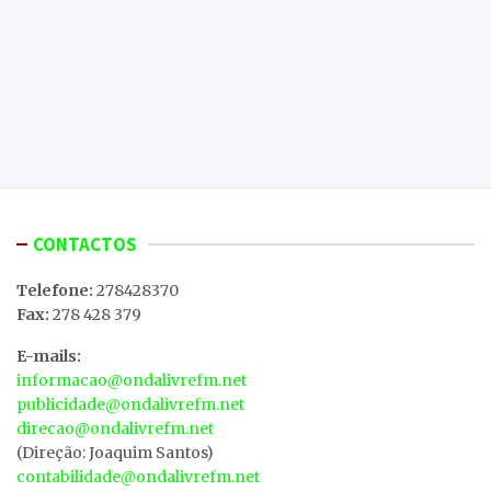
CONTACTOS
Telefone:
278428370
Fax:
278 428 379
E-mails:
informacao@ondalivrefm.net
publicidade@ondalivrefm.net
direcao@ondalivrefm.net
(Direção: Joaquim Santos)
contabilidade@ondalivrefm.net