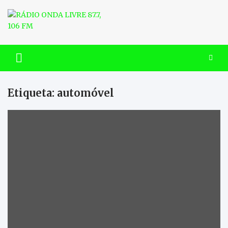
Skip
to
content
RÁDIO ONDA LIVRE 87.7, 106
FM
Etiqueta:
automóvel