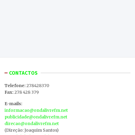
CONTACTOS
Telefone:
278428370
Fax:
278 428 379
E-mails:
informacao@ondalivrefm.net
publicidade@ondalivrefm.net
direcao@ondalivrefm.net
(Direção: Joaquim Santos)