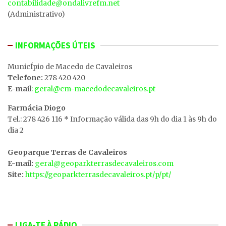
contabilidade@ondalivrefm.net
(Administrativo)
INFORMAÇÕES ÚTEIS
MunicÍpio de Macedo de Cavaleiros
Telefone:
278 420 420
E-mail
: geral@cm-macedodecavaleiros.pt
Farmácia Diogo
Tel.: 278 426 116 * Informação válida das 9h do dia 1 às 9h do
dia 2
Geoparque Terras de Cavaleiros
E-mail:
geral@geoparkterrasdecavaleiros.com
Site:
https://geoparkterrasdecavaleiros.pt/p/pt/
LIGA-TE À RÁDIO