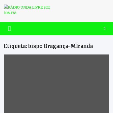
Skip
to
content
RÁDIO ONDA LIVRE 87.7, 106
FM
Etiqueta:
bispo Bragança-MIranda