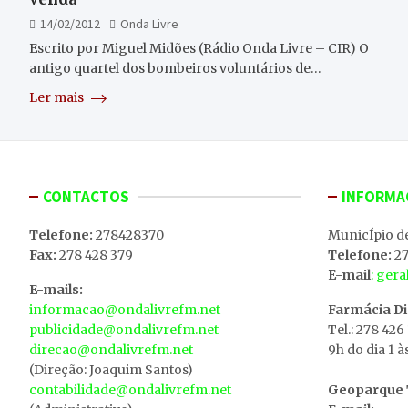
14/02/2012
Onda Livre
Escrito por Miguel Midões (Rádio Onda Livre – CIR) O
antigo quartel dos bombeiros voluntários de…
Ler mais
CONTACTOS
INFORMA
Telefone:
278428370
MunicÍpio d
Fax:
278 428 379
Telefone:
27
E-mail
: ger
E-mails:
informacao@ondalivrefm.net
Farmácia D
publicidade@ondalivrefm.net
Tel.: 278 426
direcao@ondalivrefm.net
9h do dia 1 à
(Direção: Joaquim Santos)
contabilidade@ondalivrefm.net
Geoparque T