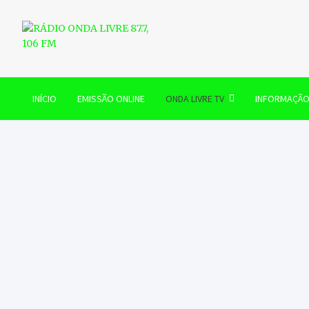
Skip
to
content
RÁDIO ONDA LIVRE 87.7, 
INÍCIO
EMISSÃO ONLINE
ONDA LIVRE TV
INFORMAÇÃ