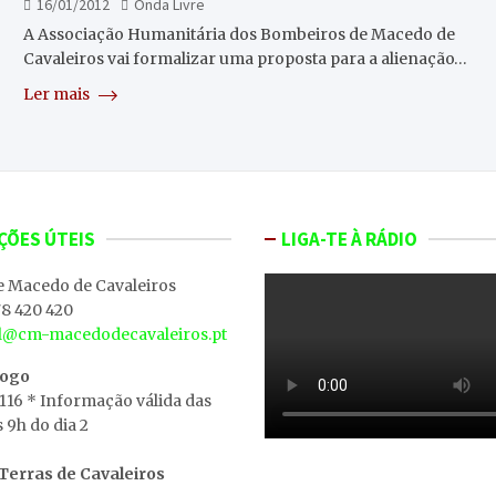
16/01/2012
Onda Livre
A Associação Humanitária dos Bombeiros de Macedo de
Cavaleiros vai formalizar uma proposta para a alienação…
Ler mais
ÇÕES ÚTEIS
LIGA-TE À RÁDIO
e Macedo de Cavaleiros
8 420 420
al@cm-macedodecavaleiros.pt
iogo
 116 * Informação válida das
s 9h do dia 2
erras de Cavaleiros