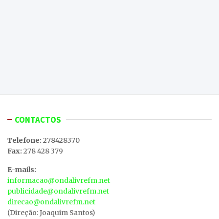
CONTACTOS
Telefone:
278428370
Fax:
278 428 379
E-mails:
informacao@ondalivrefm.net
publicidade@ondalivrefm.net
direcao@ondalivrefm.net
(Direção: Joaquim Santos)