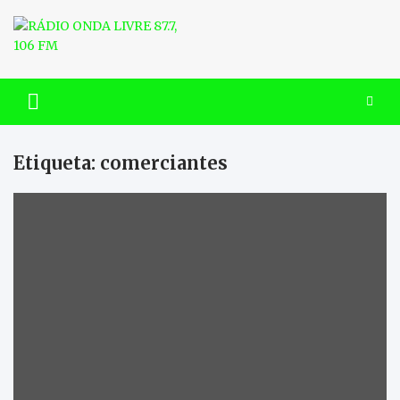
Skip
to
content
RÁDIO ONDA LIVRE 87.7, 106
FM
Etiqueta:
comerciantes