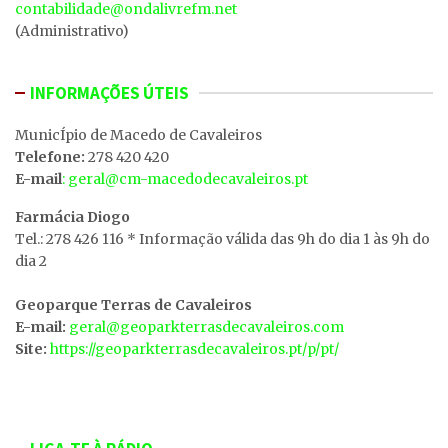
contabilidade@ondalivrefm.net
(Administrativo)
INFORMAÇÕES ÚTEIS
MunicÍpio de Macedo de Cavaleiros
Telefone:
278 420 420
E-mail
: geral@cm-macedodecavaleiros.pt
Farmácia Diogo
Tel.: 278 426 116 * Informação válida das 9h do dia 1 às 9h do
dia 2
Geoparque Terras de Cavaleiros
E-mail:
geral@geoparkterrasdecavaleiros.com
Site:
https://geoparkterrasdecavaleiros.pt/p/pt/