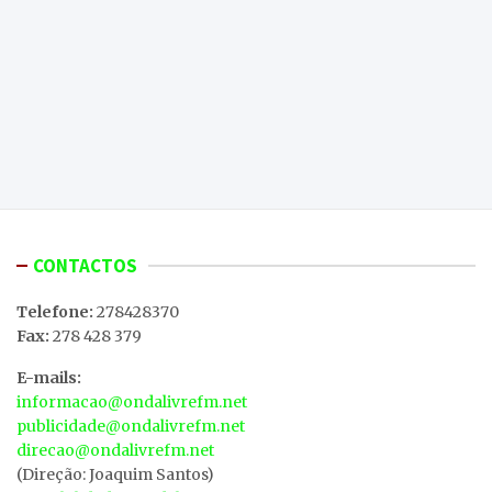
CONTACTOS
Telefone:
278428370
Fax:
278 428 379
E-mails:
informacao@ondalivrefm.net
publicidade@ondalivrefm.net
direcao@ondalivrefm.net
(Direção: Joaquim Santos)