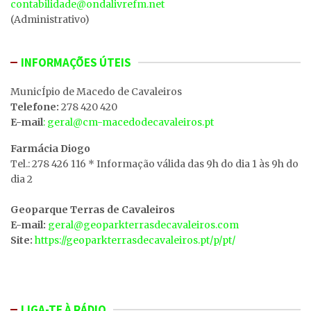
contabilidade@ondalivrefm.net
(Administrativo)
INFORMAÇÕES ÚTEIS
MunicÍpio de Macedo de Cavaleiros
Telefone:
278 420 420
E-mail
: geral@cm-macedodecavaleiros.pt
Farmácia Diogo
Tel.: 278 426 116 * Informação válida das 9h do dia 1 às 9h do
dia 2
Geoparque Terras de Cavaleiros
E-mail:
geral@geoparkterrasdecavaleiros.com
Site:
https://geoparkterrasdecavaleiros.pt/p/pt/
LIGA-TE À RÁDIO