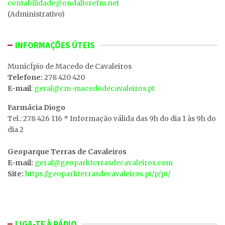
contabilidade@ondalivrefm.net
(Administrativo)
INFORMAÇÕES ÚTEIS
MunicÍpio de Macedo de Cavaleiros
Telefone:
278 420 420
E-mail
: geral@cm-macedodecavaleiros.pt
Farmácia Diogo
Tel.: 278 426 116 * Informação válida das 9h do dia 1 às 9h do
dia 2
Geoparque Terras de Cavaleiros
E-mail:
geral@geoparkterrasdecavaleiros.com
Site:
https://geoparkterrasdecavaleiros.pt/p/pt/
LIGA-TE À RÁDIO