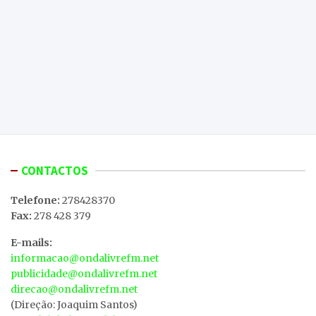
CONTACTOS
Telefone:
278428370
Fax:
278 428 379
E-mails:
informacao@ondalivrefm.net
publicidade@ondalivrefm.net
direcao@ondalivrefm.net
(Direção: Joaquim Santos)