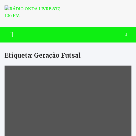
Skip
to
content
RÁDIO ONDA LIVRE 87.7, 106
FM
Etiqueta:
Geração Futsal