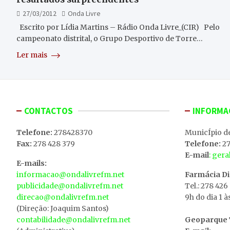
27/03/2012
Onda Livre
Escrito por Lídia Martins – Rádio Onda Livre_(CIR) Pelo
campeonato distrital, o Grupo Desportivo de Torre…
Ler mais
CONTACTOS
INFORMA
Telefone:
278428370
MunicÍpio d
Fax:
278 428 379
Telefone:
27
E-mail
: ger
E-mails:
informacao@ondalivrefm.net
Farmácia D
publicidade@ondalivrefm.net
Tel.: 278 426
direcao@ondalivrefm.net
9h do dia 1 à
(Direção: Joaquim Santos)
contabilidade@ondalivrefm.net
Geoparque T