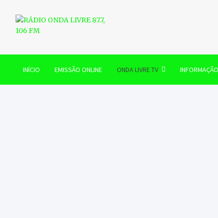
Skip
to
content
RÁDIO ONDA LIVRE 87.7, 
INÍCIO
EMISSÃO ONLINE
ONDA LIVRE TV
INFORMAÇÃ