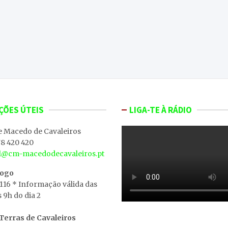
ÇÕES ÚTEIS
LIGA-TE À RÁDIO
e Macedo de Cavaleiros
8 420 420
al@cm-macedodecavaleiros.pt
iogo
 116 * Informação válida das
s 9h do dia 2
erras de Cavaleiros