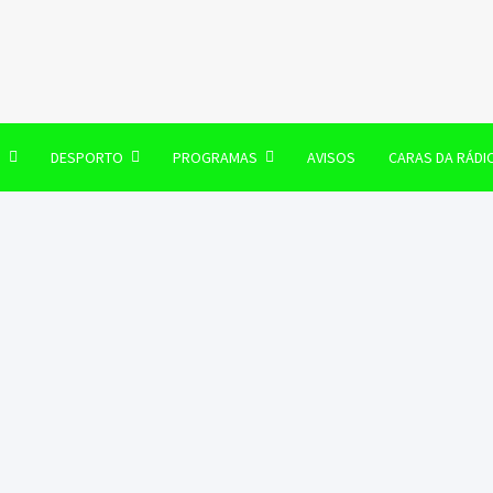
106 FM
O
DESPORTO
PROGRAMAS
AVISOS
CARAS DA RÁDI