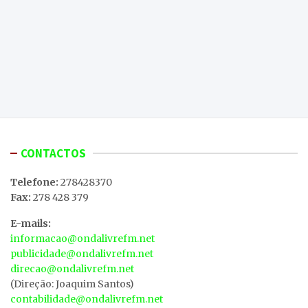
CONTACTOS
Telefone:
278428370
Fax:
278 428 379
E-mails:
informacao@ondalivrefm.net
publicidade@ondalivrefm.net
direcao@ondalivrefm.net
(Direção: Joaquim Santos)
contabilidade@ondalivrefm.net