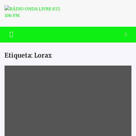
Skip
to
content
RÁDIO ONDA LIVRE 87.7, 106
FM
Etiqueta:
Lorax