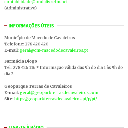
contabilidade@ondalivrefm.net
(Administrativo)
INFORMAÇÕES ÚTEIS
MunicÍpio de Macedo de Cavaleiros
Telefone:
278 420 420
E-mail
: geral@cm-macedodecavaleiros.pt
Farmácia Diogo
Tel.: 278 426 116 * Informação válida das 9h do dia 1 às 9h do
dia 2
Geoparque Terras de Cavaleiros
E-mail:
geral@geoparkterrasdecavaleiros.com
Site:
https://geoparkterrasdecavaleiros.pt/p/pt/
LIGA-TE À RÁDIO