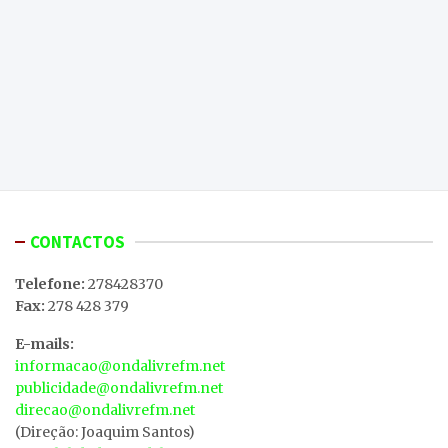
CONTACTOS
Telefone:
278428370
Fax:
278 428 379
E-mails:
informacao@ondalivrefm.net
publicidade@ondalivrefm.net
direcao@ondalivrefm.net
(Direção: Joaquim Santos)