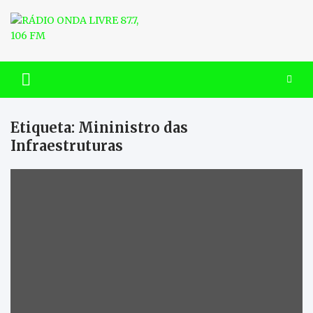
Skip
to
content
RÁDIO ONDA LIVRE 87.7, 106
FM
Etiqueta:
Mininistro das
Infraestruturas