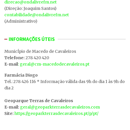
direcao@ondalivrefm.net
(Direção: Joaquim Santos)
contabilidade@ondalivrefm.net
(Administrativo)
INFORMAÇÕES ÚTEIS
MunicÍpio de Macedo de Cavaleiros
Telefone:
278 420 420
E-mail
: geral@cm-macedodecavaleiros.pt
Farmácia Diogo
Tel.: 278 426 116 * Informação válida das 9h do dia 1 às 9h do
dia 2
Geoparque Terras de Cavaleiros
E-mail:
geral@geoparkterrasdecavaleiros.com
Site:
https://geoparkterrasdecavaleiros.pt/p/pt/