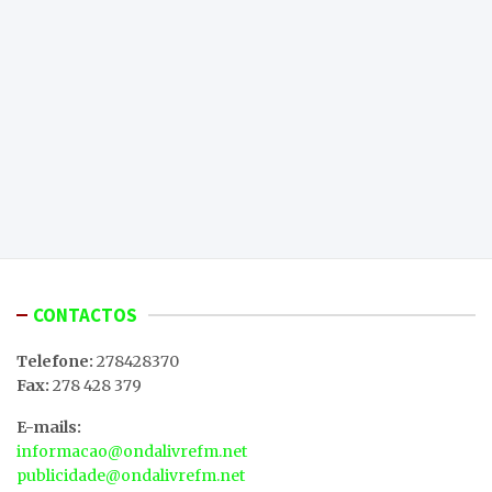
CONTACTOS
Telefone:
278428370
Fax:
278 428 379
E-mails:
informacao@ondalivrefm.net
publicidade@ondalivrefm.net