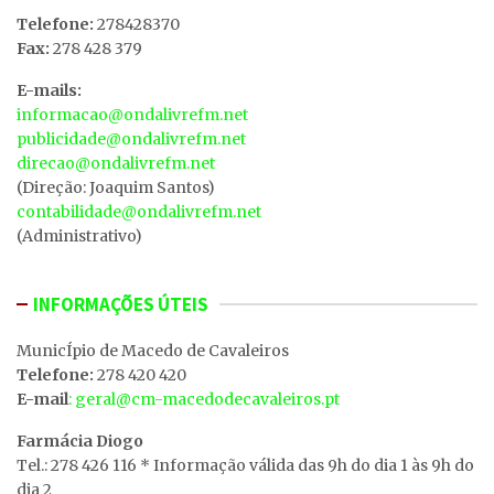
Telefone:
278428370
Fax:
278 428 379
E-mails:
informacao@ondalivrefm.net
publicidade@ondalivrefm.net
direcao@ondalivrefm.net
(Direção: Joaquim Santos)
contabilidade@ondalivrefm.net
(Administrativo)
INFORMAÇÕES ÚTEIS
MunicÍpio de Macedo de Cavaleiros
Telefone:
278 420 420
E-mail
: geral@cm-macedodecavaleiros.pt
Farmácia Diogo
Tel.: 278 426 116 * Informação válida das 9h do dia 1 às 9h do
dia 2