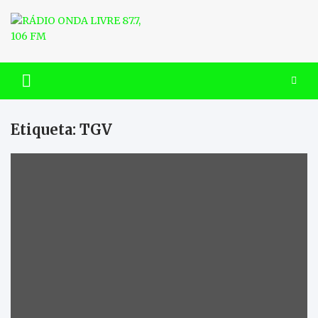
Skip
to
content
RÁDIO ONDA LIVRE 87.7, 106
FM
Etiqueta:
TGV