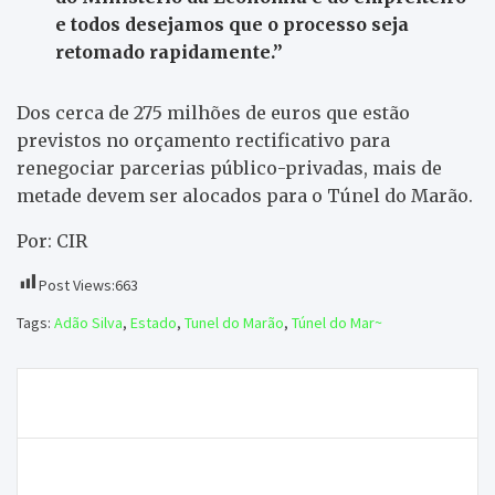
e todos desejamos que o processo seja
retomado rapidamente.”
Dos cerca de 275 milhões de euros que estão
previstos no orçamento rectificativo para
renegociar parcerias público-privadas, mais de
metade devem ser alocados para o Túnel do Marão.
Por: CIR
Post Views:
663
Tags:
Adão Silva
,
Estado
,
Tunel do Marão
,
Túnel do Mar~
Navegação
Clube Atlético positivo na deslocação ao Marítimo B
de
artigos
Bispo visita Museu de Arte Sacra