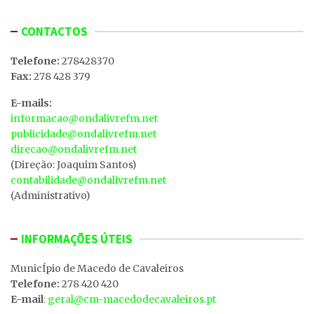
CONTACTOS
Telefone:
278428370
Fax:
278 428 379
E-mails:
informacao@ondalivrefm.net
publicidade@ondalivrefm.net
direcao@ondalivrefm.net
(Direção: Joaquim Santos)
contabilidade@ondalivrefm.net
(Administrativo)
INFORMAÇÕES ÚTEIS
MunicÍpio de Macedo de Cavaleiros
Telefone:
278 420 420
E-mail
: geral@cm-macedodecavaleiros.pt