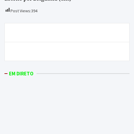
Post Views:
394
Navegação
Despiste causa dois feridos em Mirandela
de
artigos
Monumentos vão ter visitas guiadas
EM DIRETO