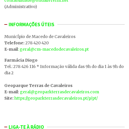
contabilidade@ondalivrefm.net
(Administrativo)
INFORMAÇÕES ÚTEIS
MunicÍpio de Macedo de Cavaleiros
Telefone:
278 420 420
E-mail
: geral@cm-macedodecavaleiros.pt
Farmácia Diogo
Tel.: 278 426 116 * Informação válida das 9h do dia 1 às 9h do
dia 2
Geoparque Terras de Cavaleiros
E-mail:
geral@geoparkterrasdecavaleiros.com
Site:
https://geoparkterrasdecavaleiros.pt/p/pt/
LIGA-TE À RÁDIO