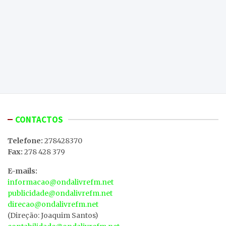
CONTACTOS
Telefone:
278428370
Fax:
278 428 379
E-mails:
informacao@ondalivrefm.net
publicidade@ondalivrefm.net
direcao@ondalivrefm.net
(Direção: Joaquim Santos)