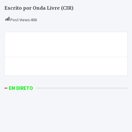
Escrito por Onda Livre (CIR)
Post Views:
406
Navegação
Um mau inicio de época balnear na Albufeira do
de
Azibo devido às temperaturas
artigos
Recordar tradições em Morais
EM DIRETO