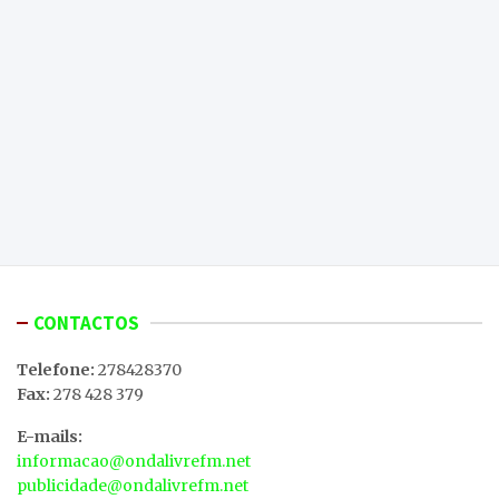
CONTACTOS
Telefone:
278428370
Fax:
278 428 379
E-mails:
informacao@ondalivrefm.net
publicidade@ondalivrefm.net