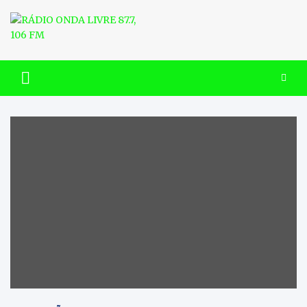
Skip
to
content
RÁDIO ONDA LIVRE 87.7, 106
FM