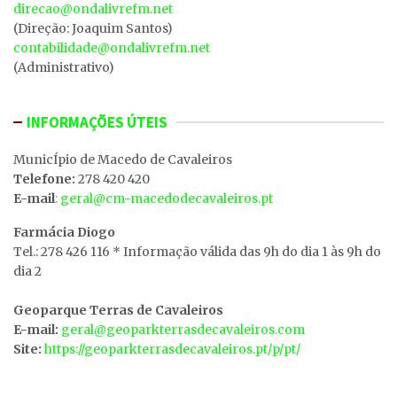
direcao@ondalivrefm.net
(Direção: Joaquim Santos)
contabilidade@ondalivrefm.net
(Administrativo)
INFORMAÇÕES ÚTEIS
MunicÍpio de Macedo de Cavaleiros
Telefone:
278 420 420
E-mail
: geral@cm-macedodecavaleiros.pt
Farmácia Diogo
Tel.: 278 426 116 * Informação válida das 9h do dia 1 às 9h do
dia 2
Geoparque Terras de Cavaleiros
E-mail:
geral@geoparkterrasdecavaleiros.com
Site:
https://geoparkterrasdecavaleiros.pt/p/pt/