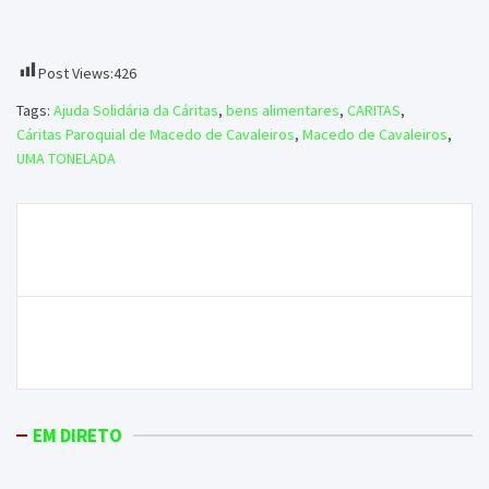
Post Views:
426
Tags:
Ajuda Solidária da Cáritas
,
bens alimentares
,
CARITAS
,
Cáritas Paroquial de Macedo de Cavaleiros
,
Macedo de Cavaleiros
,
UMA TONELADA
Navegação
Município lança apelo para consumo racional de
de
água
artigos
Bombeiros de Izeda com dificuldades em pagar
despesas de Segurança Social
EM DIRETO