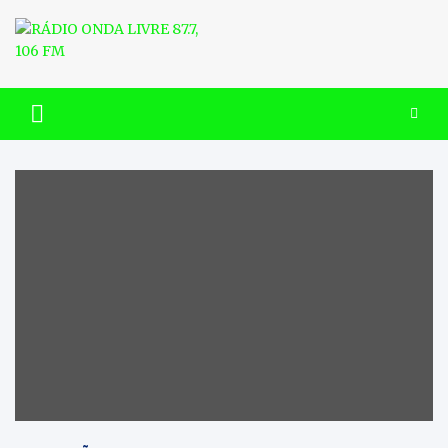
Skip
to
content
RÁDIO ONDA LIVRE 87.7, 106
FM