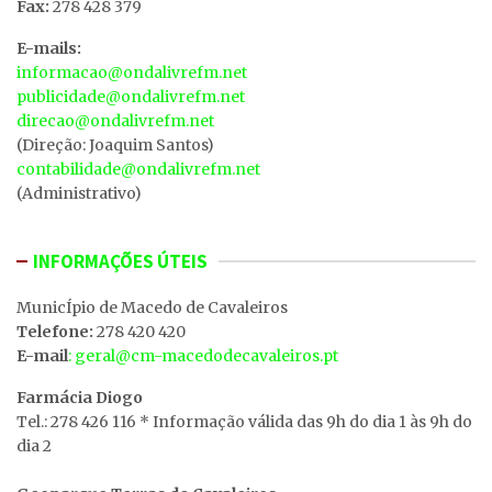
Fax:
278 428 379
E-mails:
informacao@ondalivrefm.net
publicidade@ondalivrefm.net
direcao@ondalivrefm.net
(Direção: Joaquim Santos)
contabilidade@ondalivrefm.net
(Administrativo)
INFORMAÇÕES ÚTEIS
MunicÍpio de Macedo de Cavaleiros
Telefone:
278 420 420
E-mail
: geral@cm-macedodecavaleiros.pt
Farmácia Diogo
Tel.: 278 426 116 * Informação válida das 9h do dia 1 às 9h do
dia 2