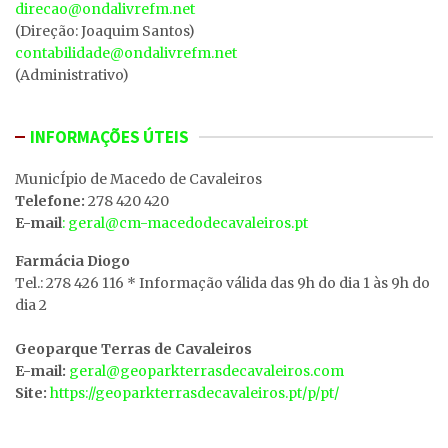
direcao@ondalivrefm.net
(Direção: Joaquim Santos)
contabilidade@ondalivrefm.net
(Administrativo)
INFORMAÇÕES ÚTEIS
MunicÍpio de Macedo de Cavaleiros
Telefone:
278 420 420
E-mail
: geral@cm-macedodecavaleiros.pt
Farmácia Diogo
Tel.: 278 426 116 * Informação válida das 9h do dia 1 às 9h do
dia 2
Geoparque Terras de Cavaleiros
E-mail:
geral@geoparkterrasdecavaleiros.com
Site:
https://geoparkterrasdecavaleiros.pt/p/pt/