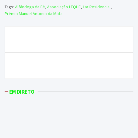
Tags:
Alfândega da Fé
,
Associação LEQUE
,
Lar Residencial
,
Prémio Manuel António da Mota
Navegação
Experiências de um macedense que viveu 50 anos
de
em França
artigos
Começa hoje a XV edição das Jornadas Culturais de
Balsamão
EM DIRETO