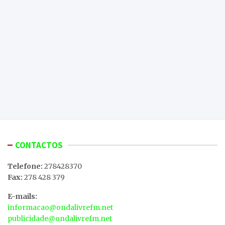
CONTACTOS
Telefone:
278428370
Fax:
278 428 379
E-mails:
informacao@ondalivrefm.net
publicidade@ondalivrefm.net