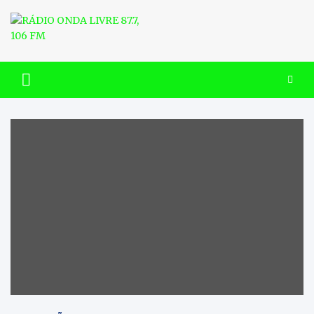
Skip
to
content
RÁDIO ONDA LIVRE 87.7, 106
FM