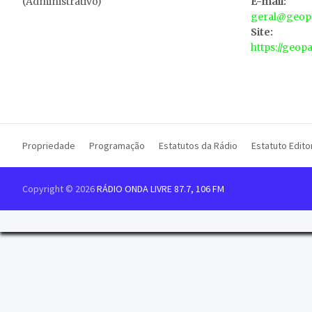
(Administrativo)
E-mail:
geral@geopa
Site:
https://geop
Propriedade
Programação
Estatutos da Rádio
Estatuto Editor
Copyright © 2026
RÁDIO ONDA LIVRE 87.7, 106 FM