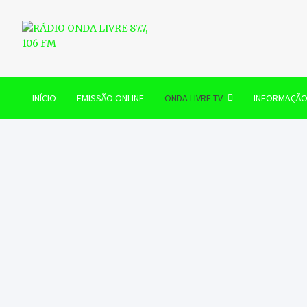
Skip
to
content
RÁDIO ONDA LIVRE 87.7, 
INÍCIO
EMISSÃO ONLINE
ONDA LIVRE TV
INFORMAÇÃ