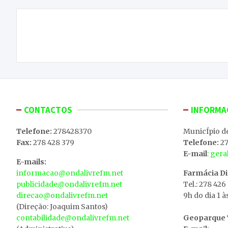
Navegação
Sentimento de injustiça invade coletivo do
de
Grupo Desportivo Macedense
artigos
CONTACTOS
INFORMA
Telefone:
278428370
MunicÍpio d
Fax:
278 428 379
Telefone:
27
E-mail
: ger
E-mails:
informacao@ondalivrefm.net
Farmácia D
publicidade@ondalivrefm.net
Tel.: 278 426
direcao@ondalivrefm.net
9h do dia 1 à
(Direção: Joaquim Santos)
contabilidade@ondalivrefm.net
Geoparque T