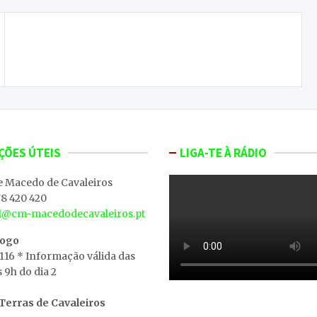
João Henriques junta-se a António Pimentel na
corrida às Autárquicas de 2013
ÇÕES ÚTEIS
LIGA-TE À RÁDIO
e Macedo de Cavaleiros
8 420 420
al@cm-macedodecavaleiros.pt
iogo
 116 * Informação válida das
s 9h do dia 2
erras de Cavaleiros