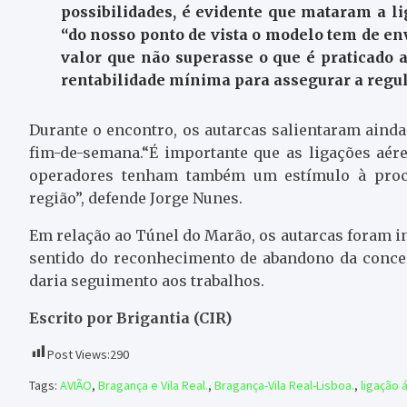
possibilidades, é evidente que mataram a li
“do nosso ponto de vista o modelo tem de en
valor que não superasse o que é praticado
rentabilidade mínima para assegurar a regul
Durante o encontro, os autarcas salientaram aind
fim-de-semana.“É importante que as ligações aér
operadores tenham também um estímulo à proc
região”, defende Jorge Nunes.
Em relação ao Túnel do Marão, os autarcas foram i
sentido do reconhecimento de abandono da conces
daria seguimento aos trabalhos.
Escrito por Brigantia (CIR)
Post Views:
290
Tags:
AVIÃO
,
Bragança e Vila Real.
,
Bragança-Vila Real-Lisboa.
,
ligação 