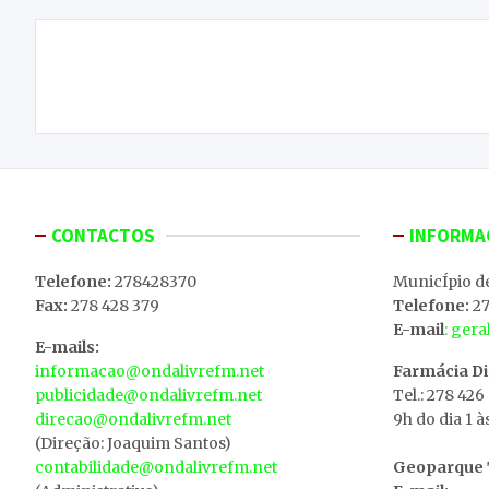
Navegação
Campeões distritais de juvenis jogam derradeira
de
jornada frente ao Mãe d’ Água
artigos
CONTACTOS
INFORMA
Telefone:
278428370
MunicÍpio d
Fax:
278 428 379
Telefone:
27
E-mail
: ger
E-mails:
informacao@ondalivrefm.net
Farmácia D
publicidade@ondalivrefm.net
Tel.: 278 426
direcao@ondalivrefm.net
9h do dia 1 à
(Direção: Joaquim Santos)
contabilidade@ondalivrefm.net
Geoparque T