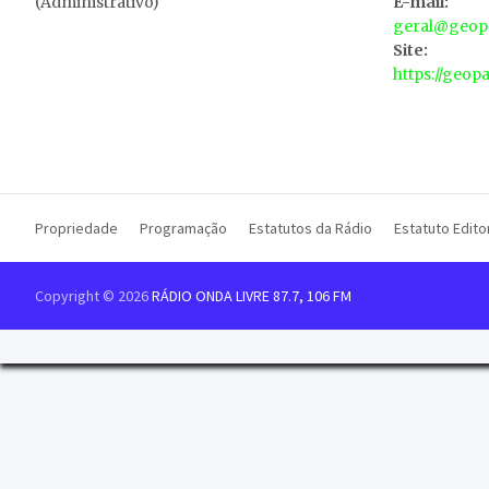
(Administrativo)
E-mail:
geral@geopa
Site:
https://geop
Propriedade
Programação
Estatutos da Rádio
Estatuto Editor
Copyright © 2026
RÁDIO ONDA LIVRE 87.7, 106 FM