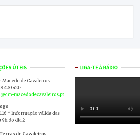
Infantis e Iniciados do Grupo Desportivo
Macedense vitoriosos
ÇÕES ÚTEIS
LIGA-TE À RÁDIO
e Macedo de Cavaleiros
8 420 420
al@cm-macedodecavaleiros.pt
iogo
 116 * Informação válida das
s 9h do dia 2
erras de Cavaleiros