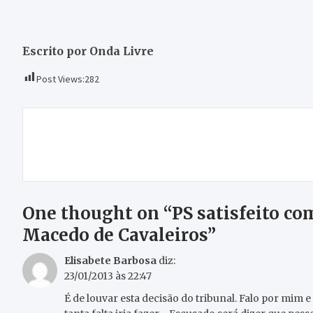
Escrito por Onda Livre
Post Views:
282
Navegação
João Geraldo vai à Final do Circuito Mundial de
de
Juniores após onda de solidariedade
artigos
One thought on “
PS satisfeito c
Macedo de Cavaleiros
”
Elisabete Barbosa
diz:
23/01/2013 às 22:47
É de louvar esta decisão do tribunal. Falo por mim