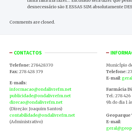
tanta falta iria fazer… Escusado será dizer que pes
desnecessário são E ESSAS SIM absolutamente D
Comments are closed.
CONTACTOS
INFORMA
Telefone:
278428370
MunicÍpio d
Fax:
278 428 379
Telefone:
27
E-mail
: ger
E-mails:
informacao@ondalivrefm.net
Farmácia D
publicidade@ondalivrefm.net
Tel.: 278 426
direcao@ondalivrefm.net
9h do dia 1 à
(Direção: Joaquim Santos)
contabilidade@ondalivrefm.net
Geoparque T
(Administrativo)
E-mail:
geral@geopa