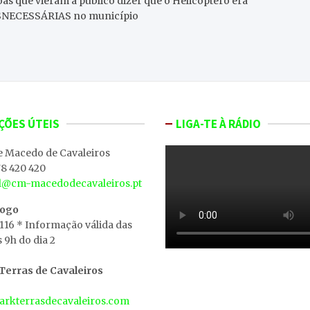
soas que vieram a publico dizer que o Helicóptero era
ESNECESSÁRIAS no município
ÇÕES ÚTEIS
LIGA-TE À RÁDIO
e Macedo de Cavaleiros
8 420 420
al@cm-macedodecavaleiros.pt
iogo
 116 * Informação válida das
s 9h do dia 2
erras de Cavaleiros
rkterrasdecavaleiros.com