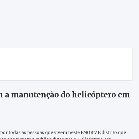
Vimioso quer dignificar a camisola frente ao
Moncorvo
om a manutenção do helicóptero em
 e por todas as pessoas que vivem neste ENORME distrito que