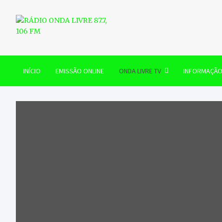
Skip
to
content
RÁDIO ONDA LIVRE 87.7, 
INÍCIO
EMISSÃO ONLINE
ONDA LIVRE TV
INFORMAÇÃ