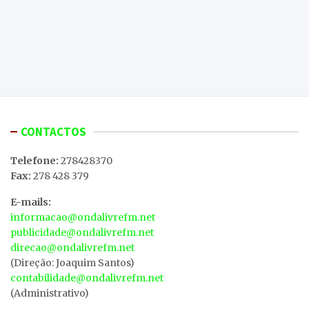
CONTACTOS
Telefone:
278428370
Fax:
278 428 379
E-mails:
informacao@ondalivrefm.net
publicidade@ondalivrefm.net
direcao@ondalivrefm.net
(Direção: Joaquim Santos)
contabilidade@ondalivrefm.net
(Administrativo)