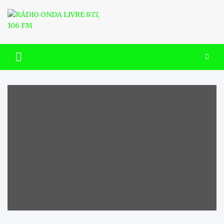
Skip
to
content
RÁDIO ONDA LIVRE 87.7, 106
FM