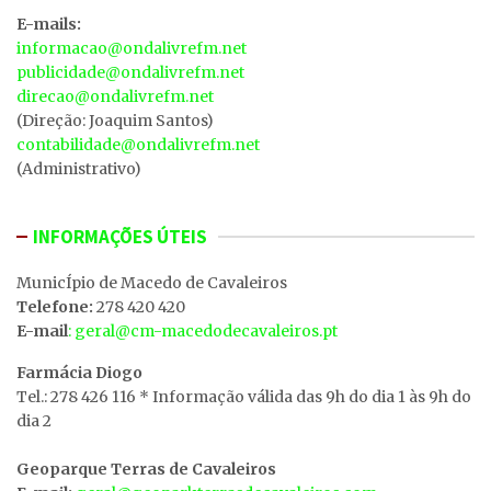
E-mails:
informacao@ondalivrefm.net
publicidade@ondalivrefm.net
direcao@ondalivrefm.net
(Direção: Joaquim Santos)
contabilidade@ondalivrefm.net
(Administrativo)
INFORMAÇÕES ÚTEIS
MunicÍpio de Macedo de Cavaleiros
Telefone:
278 420 420
E-mail
: geral@cm-macedodecavaleiros.pt
Farmácia Diogo
Tel.: 278 426 116 * Informação válida das 9h do dia 1 às 9h do
dia 2
Geoparque Terras de Cavaleiros