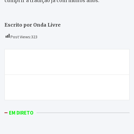
cumprir a tradição já com muitos anos.
Escrito por Onda Livre
Post Views:
323
Navegação
Macedense perdeu, Bragança e Mirandela não
de
foram além do empate
artigos
Governo resgata Túnel do Marão e vai administrar
concessão da obra
EM DIRETO