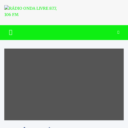
Skip
to
content
RÁDIO ONDA LIVRE 87.7, 106
FM