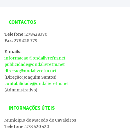
CONTACTOS
Telefone:
278428370
Fax:
278 428 379
E-mails:
informacao@ondalivrefm.net
publicidade@ondalivrefm.net
direcao@ondalivrefm.net
(Direção: Joaquim Santos)
contabilidade@ondalivrefm.net
(Administrativo)
INFORMAÇÕES ÚTEIS
MunicÍpio de Macedo de Cavaleiros
Telefone:
278 420 420