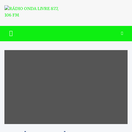
Skip
to
content
RÁDIO ONDA LIVRE 87.7, 106
FM