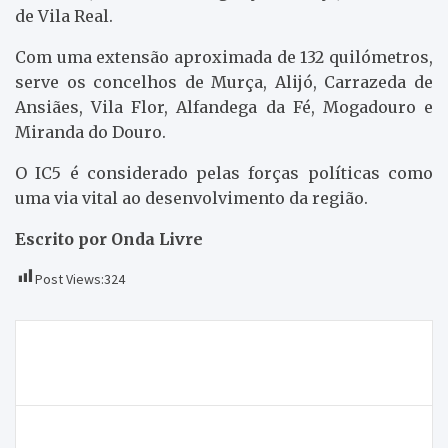
de Vila Real.
Com uma extensão aproximada de 132 quilómetros,
serve os concelhos de Murça, Alijó, Carrazeda de
Ansiães, Vila Flor, Alfandega da Fé, Mogadouro e
Miranda do Douro.
O IC5 é considerado pelas forças políticas como
uma via vital ao desenvolvimento da região.
Escrito por Onda Livre
Post Views:
324
Navegação
Agrupamento de Escolas de Macedo de Cavaleiros
de
está atento aos problemas sociais dos alunos
artigos
“E tudo o casamento levou” Entrevista a Almeno