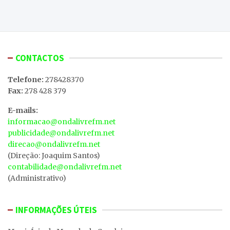
CONTACTOS
Telefone:
278428370
Fax:
278 428 379
E-mails:
informacao@ondalivrefm.net
publicidade@ondalivrefm.net
direcao@ondalivrefm.net
(Direção: Joaquim Santos)
contabilidade@ondalivrefm.net
(Administrativo)
INFORMAÇÕES ÚTEIS