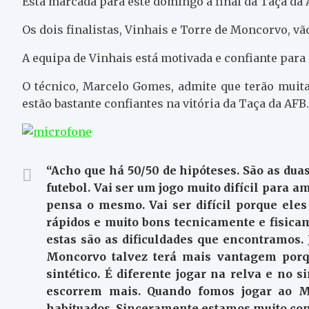
Está marcada para este domingo a final da Taça da 
Os dois finalistas, Vinhais e Torre de Moncorvo, vão
A equipa de Vinhais está motivada e confiante para 
O técnico, Marcelo Gomes, admite que terão muit
estão bastante confiantes na vitória da Taça da AFB.
“Acho que há 50/50 de hipóteses. São as du
futebol. Vai ser um jogo muito difícil para 
pensa o mesmo. Vai ser difícil porque eles
rápidos e muito bons tecnicamente e fisica
estas são as dificuldades que encontramos
Moncorvo talvez terá mais vantagem porq
sintético. É diferente jogar na relva e no s
escorrem mais. Quando fomos jogar ao M
habituados. Sinceramente estamos muito con