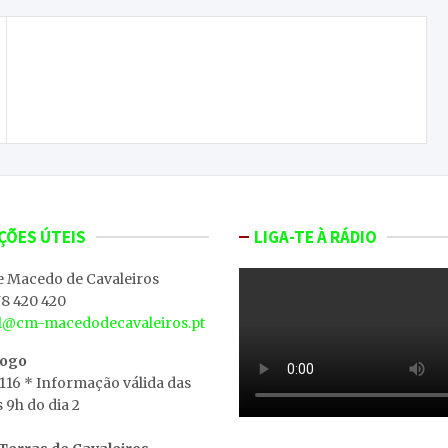
Ligação rodoviária à Albufeira do Azibo através
de Vale Prados impedida pelo Ministério do
Ambiente
ÇÕES ÚTEIS
LIGA-TE À RÁDIO
e Macedo de Cavaleiros
8 420 420
al@cm-macedodecavaleiros.pt
iogo
 116 * Informação válida das
s 9h do dia 2