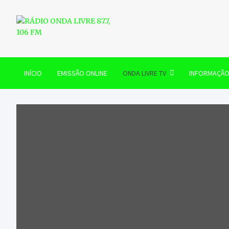
Skip
to
content
RÁDIO ONDA LIVRE 87.7, 
INÍCIO
EMISSÃO ONLINE
ONDA LIVRE TV
INFORMAÇÃ