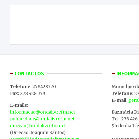
Navegação
Detidos a furtar metais na estação de tratamento
de
de águas da Albufeira do Azibo
artigos
CONTACTOS
INFORMA
Telefone:
278428370
MunicÍpio d
Fax:
278 428 379
Telefone:
27
E-mail
: ger
E-mails:
informacao@ondalivrefm.net
Farmácia D
publicidade@ondalivrefm.net
Tel.: 278 426
direcao@ondalivrefm.net
9h do dia 1 à
(Direção: Joaquim Santos)