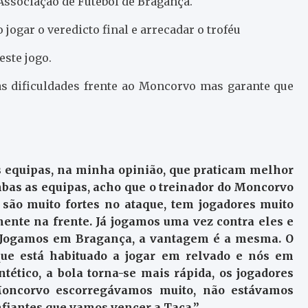
Associação de Futebol de Bragança.
 jogar o veredicto final e arrecadar o troféu
este jogo.
as dificuldades frente ao Moncorvo mas garante que
as equipas, na minha opinião, que praticam melhor
ambas as equipas, acho que o treinador do Moncorvo
 são muito fortes no ataque, tem jogadores muito
mente na frente. Já jogamos uma vez contra eles e
. Jogamos em Bragança, a vantagem é a mesma. O
ue está habituado a jogar em relvado e nós em
intético, a bola torna-se mais rápida, os jogadores
oncorvo escorregávamos muito, não estávamos
fiantes que vamos vencer a Taça.”