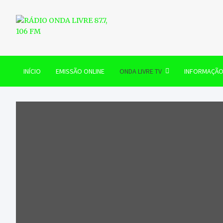
Skip
to
content
RÁDIO ONDA LIVRE 87.7, 
INÍCIO
EMISSÃO ONLINE
ONDA LIVRE TV
INFORMAÇÃ