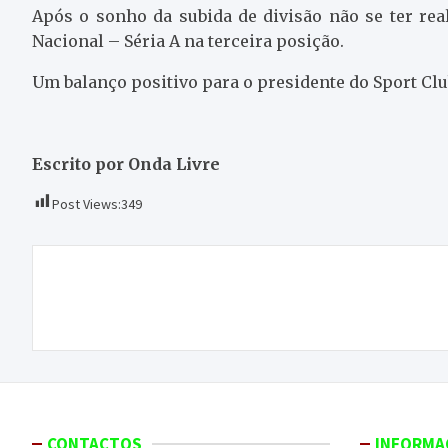
Após o sonho da subida de divisão não se ter rea
Nacional – Séria A na terceira posição.
Um balanço positivo para o presidente do Sport Cl
Escrito por Onda Livre
Post Views:
349
Navegação
Ligação rodoviária à Albufeira do Azibo é
de
bandeira eleitoral do PS
artigos
CONTACTOS
INFORMA