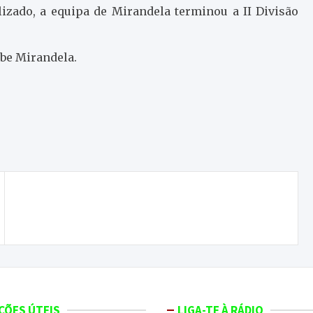
lizado, a equipa de Mirandela terminou a II Divisão
ube Mirandela.
1500 euros de multa a cada búlgaro por furto à
estação da Albufeira do Azibo
ÇÕES ÚTEIS
LIGA-TE À RÁDIO