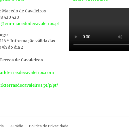
e Macedo de Cavaleiros
8 420 420
al@cm-macedodecavaleiros.pt
iogo
 116 * Informação válida das
s 9h do dia 2
erras de Cavaleiros
rkterrasdecavaleiros.com
arkterrasdecavaleiros.pt/p/pt/
ial
A Rádio
Politica de Privacidade