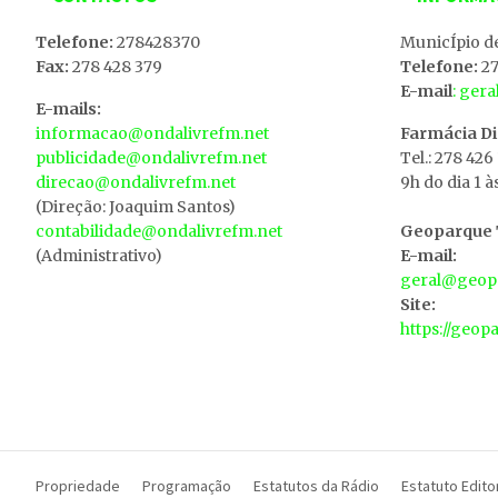
Telefone:
278428370
MunicÍpio d
Fax:
278 428 379
Telefone:
27
E-mail
: ger
E-mails:
informacao@ondalivrefm.net
Farmácia D
publicidade@ondalivrefm.net
Tel.: 278 426
direcao@ondalivrefm.net
9h do dia 1 à
(Direção: Joaquim Santos)
contabilidade@ondalivrefm.net
Geoparque T
(Administrativo)
E-mail:
geral@geopa
Site:
https://geop
Propriedade
Programação
Estatutos da Rádio
Estatuto Editor