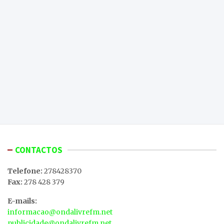
CONTACTOS
Telefone:
278428370
Fax:
278 428 379
E-mails:
informacao@ondalivrefm.net
publicidade@ondalivrefm.net