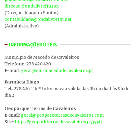
direcao@ondalivrefm.net
(Direção: Joaquim Santos)
contabilidade@ondalivrefm.net
(Administrativo)
INFORMAÇÕES ÚTEIS
MunicÍpio de Macedo de Cavaleiros
Telefone:
278 420 420
E-mail
: geral@cm-macedodecavaleiros.pt
Farmácia Diogo
Tel.: 278 426 116 * Informação válida das 9h do dia 1 às 9h do
dia 2
Geoparque Terras de Cavaleiros
E-mail:
geral@geoparkterrasdecavaleiros.com
Site:
https://geoparkterrasdecavaleiros.pt/p/pt/