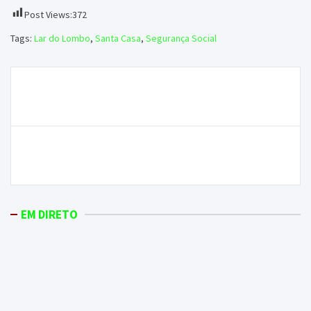
Post Views:
372
Tags:
Lar do Lombo
,
Santa Casa
,
Segurança Social
Navegação
Câmara projeta futuro dos jovens através de fundo
de
de manutenção de empregos
artigos
Suspeito de violência doméstica detido por posse
ilegal de armas
EM DIRETO