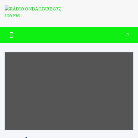
Skip
to
content
RÁDIO ONDA LIVRE 87.7, 106
FM