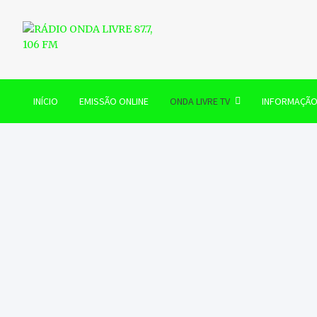
Skip
to
content
RÁDIO ONDA LIVRE 87.7, 
INÍCIO
EMISSÃO ONLINE
ONDA LIVRE TV
INFORMAÇÃ