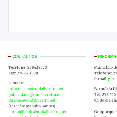
Navegação
Projeto de apoio domiciliário e restauro da Casa
de
do Povo são os objetivos do presidente da Junta
de Freguesia de Chacim
artigos
CONTACTOS
INFORMA
Telefone:
278428370
MunicÍpio d
Fax:
278 428 379
Telefone:
27
E-mail
: ger
E-mails:
informacao@ondalivrefm.net
Farmácia D
publicidade@ondalivrefm.net
Tel.: 278 426
direcao@ondalivrefm.net
9h do dia 1 à
(Direção: Joaquim Santos)
contabilidade@ondalivrefm.net
Geoparque T