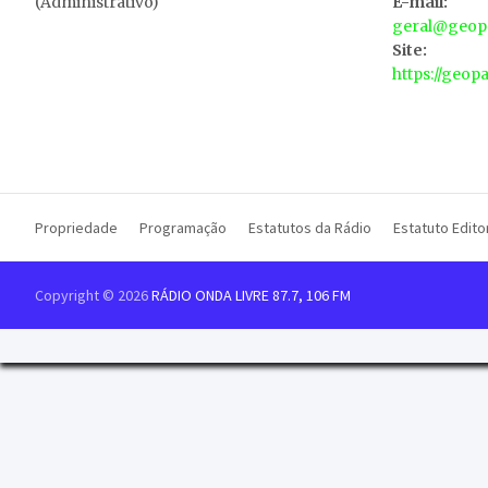
(Administrativo)
E-mail:
geral@geopa
Site:
https://geop
Propriedade
Programação
Estatutos da Rádio
Estatuto Editor
Copyright © 2026
RÁDIO ONDA LIVRE 87.7, 106 FM