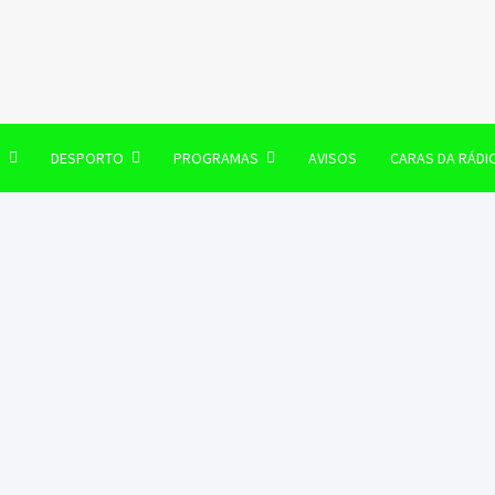
106 FM
O
DESPORTO
PROGRAMAS
AVISOS
CARAS DA RÁDI