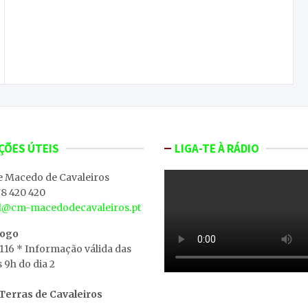
5 indivíduos foram detidos nas bancas da feira
anual de Torre de Moncorvo
ÇÕES ÚTEIS
LIGA-TE À RÁDIO
e Macedo de Cavaleiros
8 420 420
al@cm-macedodecavaleiros.pt
iogo
 116 * Informação válida das
s 9h do dia 2
erras de Cavaleiros