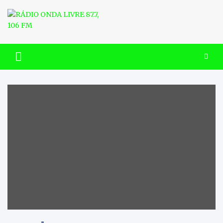
Skip
to
content
RÁDIO ONDA LIVRE 87.7, 106
FM