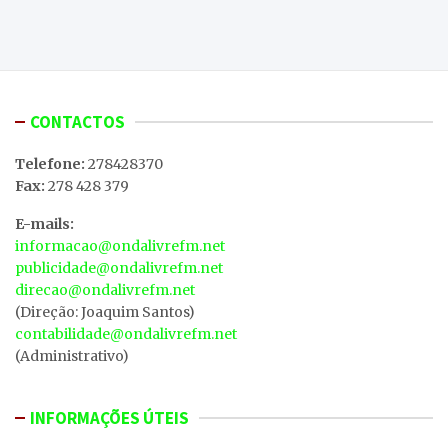
CONTACTOS
Telefone:
278428370
Fax:
278 428 379
E-mails:
informacao@ondalivrefm.net
publicidade@ondalivrefm.net
direcao@ondalivrefm.net
(Direção: Joaquim Santos)
contabilidade@ondalivrefm.net
(Administrativo)
INFORMAÇÕES ÚTEIS