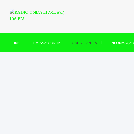
Skip
to
content
RÁDIO ONDA LIVRE 87.7, 
INÍCIO
EMISSÃO ONLINE
ONDA LIVRE TV
INFORMAÇÃ