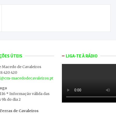
Liga de cidades do Porto a Bragança agrada a
autarcas transmontanos
ÇÕES ÚTEIS
LIGA-TE À RÁDIO
e Macedo de Cavaleiros
8 420 420
al@cm-macedodecavaleiros.pt
iogo
 116 * Informação válida das
s 9h do dia 2
erras de Cavaleiros