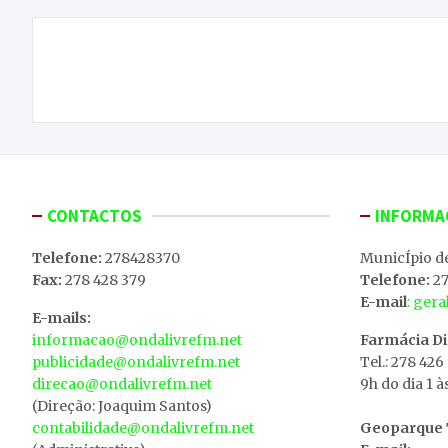
Navegação
Clube de Ténis de Mesa conquista Supertaça
de
artigos
CONTACTOS
INFORMA
Telefone:
278428370
MunicÍpio d
Fax:
278 428 379
Telefone:
27
E-mail
: ger
E-mails:
informacao@ondalivrefm.net
Farmácia D
publicidade@ondalivrefm.net
Tel.: 278 426
direcao@ondalivrefm.net
9h do dia 1 à
(Direção: Joaquim Santos)
contabilidade@ondalivrefm.net
Geoparque T