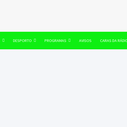
106 FM
O
DESPORTO
PROGRAMAS
AVISOS
CARAS DA RÁDI