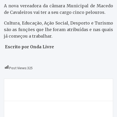
A nova vereadora da câmara Municipal de Macedo
de Cavaleiros vai ter a seu cargo cinco pelouros.
Cultura, Educação, Ação Social, Desporto e Turismo
são as funções que lhe foram atribuídas e nas quais
já começou a trabalhar.
Escrito por Onda Livre
Post Views:
325
Navegação
Américo Pereira eleito presidente da CIM de Trás-
de
os-Montes
artigos
Helicóptero em Vila Real deixará de fora do raio de
ação concelhos como Miranda do Douro