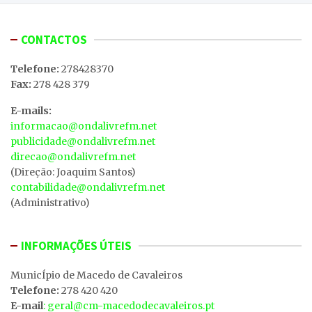
CONTACTOS
Telefone:
278428370
Fax:
278 428 379
E-mails:
informacao@ondalivrefm.net
publicidade@ondalivrefm.net
direcao@ondalivrefm.net
(Direção: Joaquim Santos)
contabilidade@ondalivrefm.net
(Administrativo)
INFORMAÇÕES ÚTEIS
MunicÍpio de Macedo de Cavaleiros
Telefone:
278 420 420
E-mail
: geral@cm-macedodecavaleiros.pt