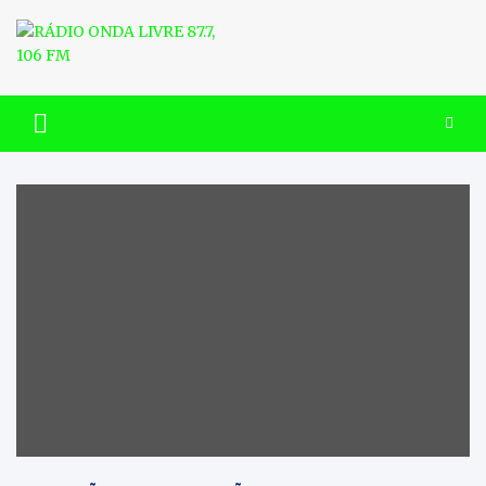
Skip
to
content
RÁDIO ONDA LIVRE 87.7, 106
FM