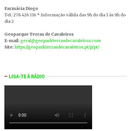
Farmácia Diogo
Tel.: 278 426 116 * Informação válida das 9h do dia 1 às 9h do
dia 2
Geoparque Terras de Cavaleiros
E-mail:
geral@geoparkterrasdecavaleiros.com
Site:
https://geoparkterrasdecavaleiros.pt/p/pt/
LIGA-TE À RÁDIO