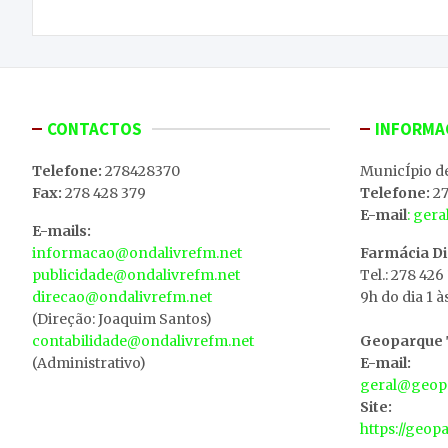
artigos
CONTACTOS
INFORMA
Telefone:
278428370
MunicÍpio d
Fax:
278 428 379
Telefone:
27
E-mail
: ger
E-mails:
informacao@ondalivrefm.net
Farmácia D
publicidade@ondalivrefm.net
Tel.: 278 426
direcao@ondalivrefm.net
9h do dia 1 à
(Direção: Joaquim Santos)
contabilidade@ondalivrefm.net
Geoparque T
(Administrativo)
E-mail:
geral@geopa
Site:
https://geop