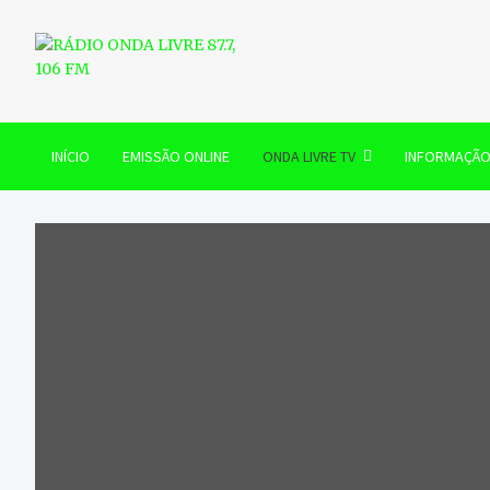
Skip
to
content
RÁDIO ONDA LIVRE 87.7, 
INÍCIO
EMISSÃO ONLINE
ONDA LIVRE TV
INFORMAÇÃ