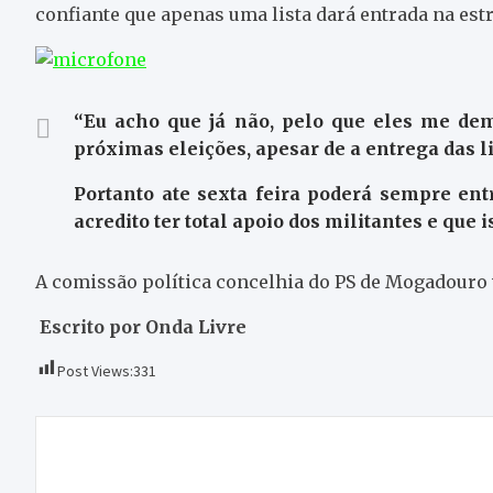
confiante que apenas uma lista dará entrada na estr
“Eu acho que já não, pelo que eles me de
próximas eleições, apesar de a entrega das li
Portanto ate sexta feira poderá sempre en
acredito ter total apoio dos militantes e que i
A comissão política concelhia do PS de Mogadouro 
Escrito por Onda Livre
Post Views:
331
Navegação
Bragança e Mirandela com maior poder de
de
compra