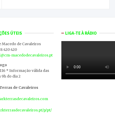
ÇÕES ÚTEIS
LIGA-TE À RÁDIO
e Macedo de Cavaleiros
8 420 420
al@cm-macedodecavaleiros.pt
iogo
 116 * Informação válida das
s 9h do dia 2
erras de Cavaleiros
rkterrasdecavaleiros.com
arkterrasdecavaleiros.pt/p/pt/