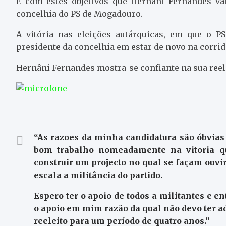
É com estes objetivos que Hernâni Fernandes vai
concelhia do PS de Mogadouro.
A vitória nas eleições autárquicas, em que o P
presidente da concelhia em estar de novo na corrida
Hernâni Fernandes mostra-se confiante na sua reel
“As razoes da minha candidatura são óbvia
bom trabalho nomeadamente na vitoria q
construir um projecto no qual se façam ouv
escala a militância do partido.
Espero ter o apoio de todos a militantes e 
o apoio em mim razão da qual não devo ter ad
reeleito para um período de quatro anos.”