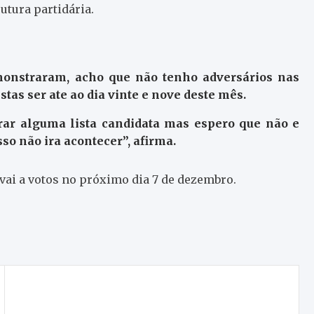
utura partidária.
monstraram, acho que não tenho adversários nas
stas ser ate ao dia vinte e nove deste mês.
trar alguma lista candidata mas espero que não e
sso não ira acontecer”, afirma.
vai a votos no próximo dia 7 de dezembro.
Artur Aragão demitiu-se da concelhia do PSD