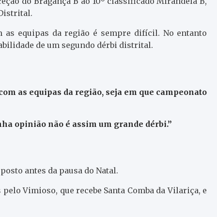
eceção do Bragança B ao 10º classificado Mirandela B,
istrital.
m as equipas da região é sempre difícil. No entanto
ilidade de um segundo dérbi distrital.
e com as equipas da região, seja em que campeonato
nha opinião não é assim um grande dérbi.”
posto antes da pausa do Natal.
elo Vimioso, que recebe Santa Comba da Vilariça, e