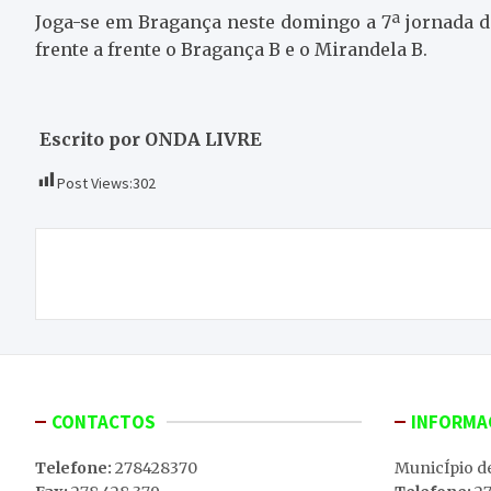
Joga-se em Bragança neste domingo a 7ª jornada da
frente a frente o Bragança B e o Mirandela B.
Escrito por ONDA LIVRE
Post Views:
302
Navegação
Forneiro à margem de pressões
de
artigos
CONTACTOS
INFORMA
Telefone:
278428370
MunicÍpio d