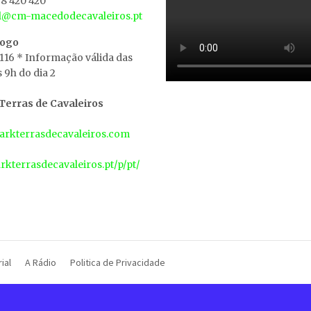
8 420 420
al@cm-macedodecavaleiros.pt
iogo
 116 * Informação válida das
s 9h do dia 2
erras de Cavaleiros
rkterrasdecavaleiros.com
arkterrasdecavaleiros.pt/p/pt/
ial
A Rádio
Politica de Privacidade