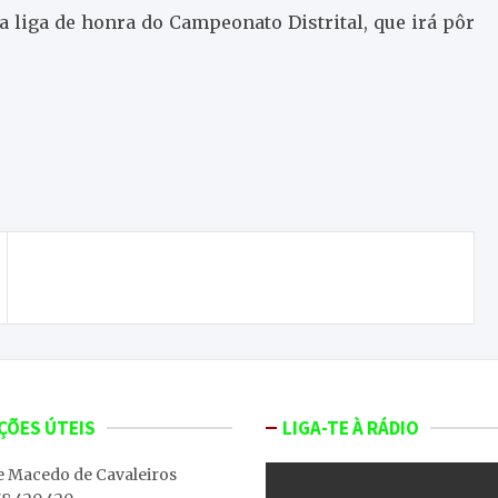
 liga de honra do Campeonato Distrital, que irá pôr
SC Mirandela preparado para duelo difícil
ÇÕES ÚTEIS
LIGA-TE À RÁDIO
e Macedo de Cavaleiros