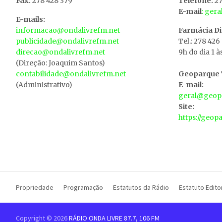
Fax:
278 428 379
Telefone:
27
E-mail
: ger
E-mails:
informacao@ondalivrefm.net
Farmácia D
publicidade@ondalivrefm.net
Tel.: 278 426
direcao@ondalivrefm.net
9h do dia 1 à
(Direção: Joaquim Santos)
contabilidade@ondalivrefm.net
Geoparque T
(Administrativo)
E-mail:
geral@geopa
Site:
https://geop
Propriedade
Programação
Estatutos da Rádio
Estatuto Editor
Copyright © 2026
RÁDIO ONDA LIVRE 87.7, 106 FM