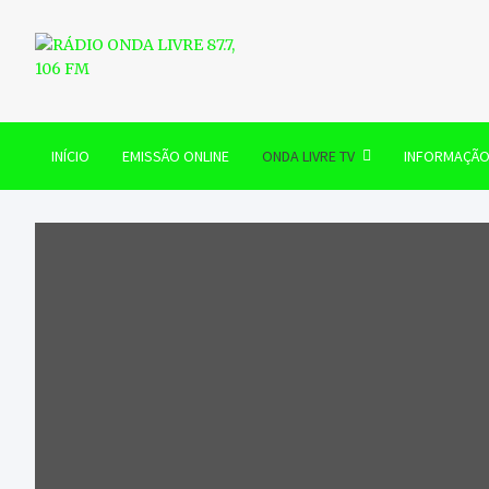
Skip
to
content
RÁDIO ONDA LIVRE 87.7, 
INÍCIO
EMISSÃO ONLINE
ONDA LIVRE TV
INFORMAÇÃ