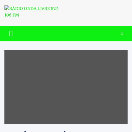
Skip
to
content
RÁDIO ONDA LIVRE 87.7, 106
FM