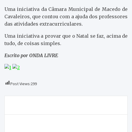
Uma iniciativa da Câmara Municipal de Macedo de
Cavaleiros, que contou com a ajuda dos professores
das atividades extracurriculares.
Uma iniciativa a provar que o Natal se faz, acima de
tudo, de coisas simples.
Escrito por ONDA LIVRE
Post Views:
299
Navegação
Macedo de Cavaleiros espelha a luz do Natal
de
artigos
Despiste no IP4 ceifa vida a jovem de Moncorvo