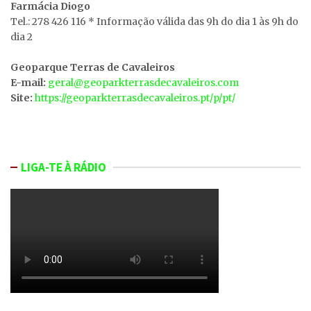
Farmácia Diogo
Tel.: 278 426 116 * Informação válida das 9h do dia 1 às 9h do
dia 2
Geoparque Terras de Cavaleiros
E-mail:
geral@geoparkterrasdecavaleiros.com
Site:
https://geoparkterrasdecavaleiros.pt/p/pt/
LIGA-TE À RÁDIO