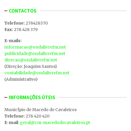
CONTACTOS
Telefone:
278428370
Fax:
278 428 379
E-mails:
informacao@ondalivrefm.net
publicidade@ondalivrefm.net
direcao@ondalivrefm.net
(Direção: Joaquim Santos)
contabilidade@ondalivrefm.net
(Administrativo)
INFORMAÇÕES ÚTEIS
MunicÍpio de Macedo de Cavaleiros
Telefone:
278 420 420
E-mail
: geral@cm-macedodecavaleiros.pt