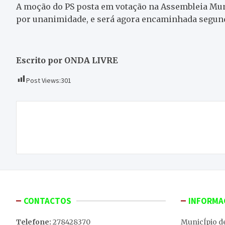
A moção do PS posta em votação na Assembleia Muni
por unanimidade, e será agora encaminhada segund
Escrito por ONDA LIVRE
Post Views:
301
Navegação
Deputados dos PSD querem Plano Apícola
de
Nacional
artigos
CONTACTOS
INFORMA
Telefone:
278428370
MunicÍpio d