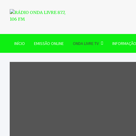
Skip
to
content
RÁDIO ONDA LIVRE 87.7, 
INÍCIO
EMISSÃO ONLINE
ONDA LIVRE TV
INFORMAÇÃ