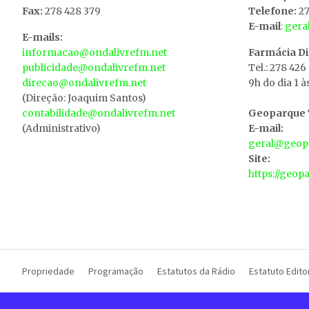
Fax:
278 428 379
Telefone:
27
E-mail
: ger
E-mails:
informacao@ondalivrefm.net
Farmácia D
publicidade@ondalivrefm.net
Tel.: 278 426
direcao@ondalivrefm.net
9h do dia 1 à
(Direção: Joaquim Santos)
contabilidade@ondalivrefm.net
Geoparque T
(Administrativo)
E-mail:
geral@geopa
Site:
https://geop
Propriedade
Programação
Estatutos da Rádio
Estatuto Editor