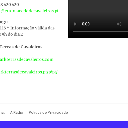
8 420 420
al@cm-macedodecavaleiros.pt
iogo
 116 * Informação válida das
s 9h do dia 2
erras de Cavaleiros
rkterrasdecavaleiros.com
arkterrasdecavaleiros.pt/p/pt/
ial
A Rádio
Politica de Privacidade