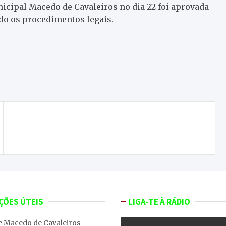
cipal Macedo de Cavaleiros no dia 22 foi aprovada
o os procedimentos legais.
Mensagens de Natal dos Presidentes de Junta do
concelho de Macedo de Cavaleiros
ÇÕES ÚTEIS
LIGA-TE À RÁDIO
e Macedo de Cavaleiros